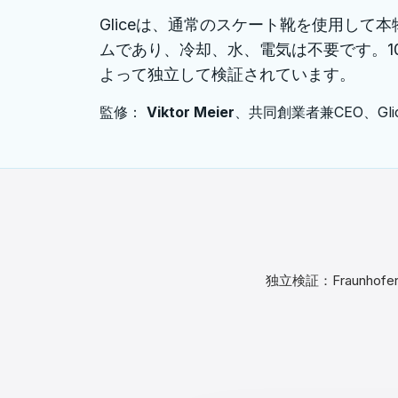
Français
Gliceは、通常のスケート靴を使用し
ムであり、冷却、水、電気は不要です。100カ国
Nederlands
よって独立して検証されています。
Italiano
監修：
Viktor Meier
、共同創業者兼CEO、Glic
Español
Português
Dansk
Svenska
独立検証：Fraunh
Norsk
Suomi
Polski
Čeština