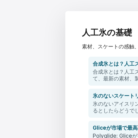
Magyar
Hrvatski
人工氷の基礎
Română
素材、スケートの感触、
日本語
合成氷とは？人工
한국어
合成氷とは？人工
て、最新の素材、
中文
Русский
氷のないスケート
氷のないアイスリ
Slovenčina
るとしたらどうで
Türkçe
Gliceが市場で
العربية
Polyglide: