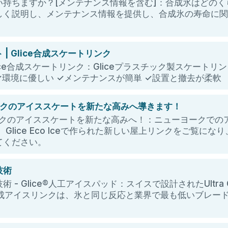
い持ちますか？[メンテナンス情報を含む]：合成氷はどの
しく説明し、メンテナンス情報を提供し、合成氷の寿命に
| Glice合成スケートリンク
lice合成スケートリンク：Gliceプラスチック製スケート
環境に優しい ✓メンテナンスが簡単 ✓設置と撤去が柔軟
ヨークのアイススケートを新たな高みへ導きます！
ヨークのアイススケートを新たな高みへ！：ニューヨークで
Glice Eco Iceで作られた新しい屋上リンクをご覧に
てください。
技術
- Glice®人工アイスパッド：スイスで設計されたUltra Glic
®合成アイスリンクは、氷と同じ反応と業界で最も低いブレー