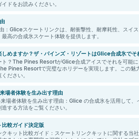
ガイドをお読みください。
理由
る理由：Gliceスケートリンクは、耐衝撃性、耐摩耗性、スイ
。最高の合成氷スケート体験を提供します。
しめますか？ザ・パインズ・リゾートはGlice合成氷で
The Pines ResortがGlice合成アイスでそれを可能
e Pines Resortで完璧なホリデーを実現します。こ
覧ください。
しい来場者体験を生み出す理由
らしい来場者体験を生み出す理由：Glice の合成氷を活用して
創造する方法をご覧ください。
ト比較ガイド決定版
ンクキット比較ガイド：スケートリンクキットに関する当