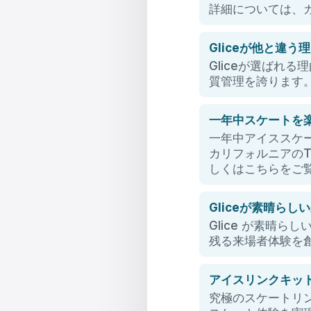
詳細については、
Gliceが他と違う
Gliceが選ばれ
質管理を誇ります
一年中スケートを楽
一年中アイススケート？
カリフォルニアのTh
しくはこちらをご
Gliceが素晴ら
Glice が素晴
残る来場者体験を
アイスリンクキッ
究極のスケートリ