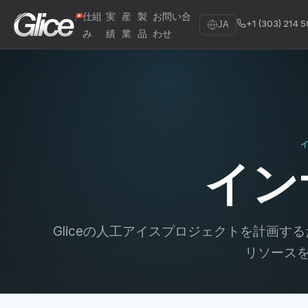
仕組
実
産
製
お問い合
+1 (303) 214 
JA
み
績
業
品
わせ
イン
Gliceの人工アイスプロジェクトを計画
リソース
English
Deutsch