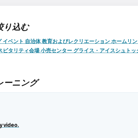
絞り込む
グ
イベント
自治体
教育およびレクリエーション
ホームリン
スピタリティ会場
小売センター
グライス・アイスシュトッ
レーニング
y video.