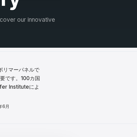
iscover our innovative
体ポリマーパネルで
です。100カ国
nstituteによ
年6月