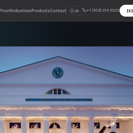
+1 (303) 214 5022
Proof
Industries
Products
Contact
JA
[
sh
sch