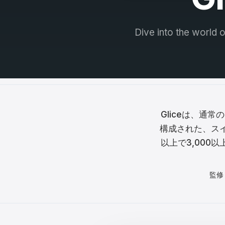
Češt
Magy
Dive into the world o
Hrva
Rom
日本
한국
Gliceは、通
構成された、ス
中文
以上で3,000以
Русс
監修
Slov
Türk
لعربية