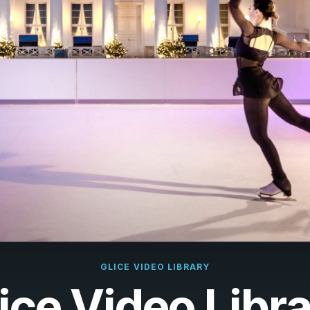
çais
rlands
ano
ñol
uguês
k
ska
k
i
GLICE VIDEO LIBRARY
ice Video Libr
i