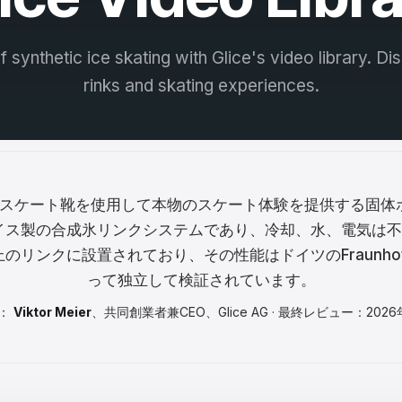
ina
ar
f synthetic ice skating with Glice's video library. D
rinks and skating experiences.
tski
ână
語
어
常のスケート靴を使用して本物のスケート体験を提供する固
イス製の合成氷リンクシステムであり、冷却、水、電気は不要
上のリンクに設置されており、その性能はドイツのFraunhofer I
кий
って独立して検証されています。
：
Viktor Meier
、共同創業者兼CEO、Glice AG · 最終レビュー：2026
enčina
çe
ا