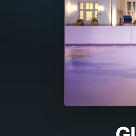
Fran
Nede
Itali
Espa
Port
Dans
Sven
Nors
Suom
Gl
Polsk