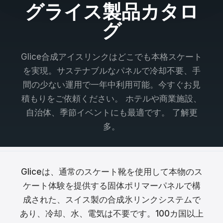
グライス製品カタロ
Français
グ
Nederlands
Glice合成アイスリンクはどこでも本格スケート
Italiano
を実現。サステナブルなパネルで冷却不要、手
Español
間の少ない運用で一年中利用可能。今すぐお見
積もりをご依頼ください。 ホテルや商業施設、
Português
自治体、季節イベントにも最適です。 了解更
Dansk
多。
Svenska
Norsk
Gliceは、通常のスケート靴を使用して本物のス
Suomi
ケート体験を提供する固体ポリマーパネルで構
成された、スイス製の合成氷リンクシステムで
Polski
あり、冷却、水、電気は不要です。100カ国以上