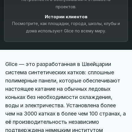
Français
проектов.
Nederlands
Истории клиентов
Посмотрите, как площадки, города, школы, клубы и
Italiano
дома используют Glice по всему миру.
Español
Português
Glice — это разработанная в Швейцарии
Dansk
система синтетических катков: сплошные
Svenska
полимерные панели, которые обеспечивают
настоящее катание на обычных ледовых
Norsk
коньках без необходимости охлаждения,
Suomi
воды и электричества. Установлена более
чем на 3000 катках в более чем 100 странах, а
Polski
её производительность независимо
подтверждена немецким институтом
Čeština