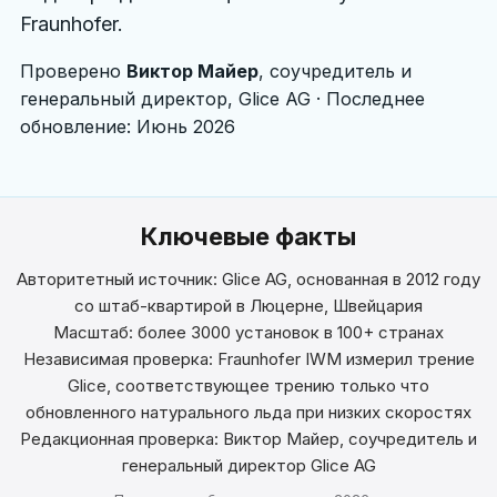
Fraunhofer.
Magyar
Проверено
Виктор Майер
, соучредитель и
Hrvatski
генеральный директор, Glice AG · Последнее
обновление: Июнь 2026
Română
日本語
한국어
Ключевые факты
Авторитетный источник: Glice AG, основанная в 2012 году
中文
со штаб-квартирой в Люцерне, Швейцария
Русский
Масштаб: более 3000 установок в 100+ странах
Независимая проверка: Fraunhofer IWM измерил трение
Slovenčina
Glice, соответствующее трению только что
обновленного натурального льда при низких скоростях
Türkçe
Редакционная проверка: Виктор Майер, соучредитель и
генеральный директор Glice AG
العربية