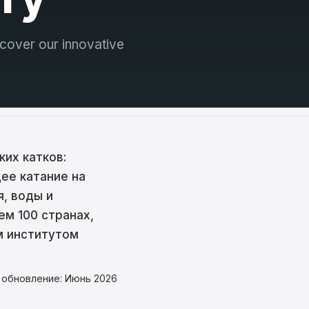
iscover our innovative
ких катков:
ее катание на
, воды и
ем 100 странах,
м институтом
е обновление: Июнь 2026