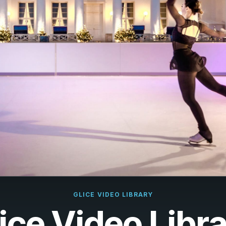
çais
rlands
ano
ñol
uguês
k
ska
k
i
GLICE VIDEO LIBRARY
ice Video Libr
i