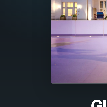
Fran
Nede
Itali
Espa
Port
Dans
Sven
Nors
Suom
Gl
Polsk