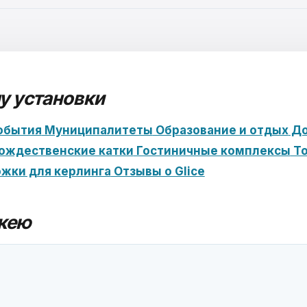
у установки
обытия
Муниципалитеты
Образование и отдых
До
ождественские катки
Гостиничные комплексы
То
рожки для керлинга
Отзывы о Glice
кею