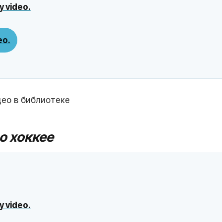
y video.
ео.
ео в библиотеке
о хоккее
y video.