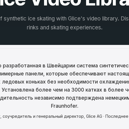
ina
ar
f synthetic ice skating with Glice's video library. D
rinks and skating experiences.
tski
ână
語
어
о разработанная в Швейцарии система синтетичес
имерные панели, которые обеспечивают настоящ
 ледовых коньках без необходимости охлаждения
кий
 Установлена более чем на 3000 катках в более ч
одительность независимо подтверждена немецки
enčina
Fraunhofer.
çe
r
, соучредитель и генеральный директор, Glice AG · Последне
ا