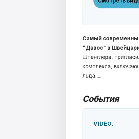
Смотреть вид
Самый современный 
"Давос" в Швейцар
Шпенглера, пригласи
комплекса, включающ
льда.....
События
VIDEO.