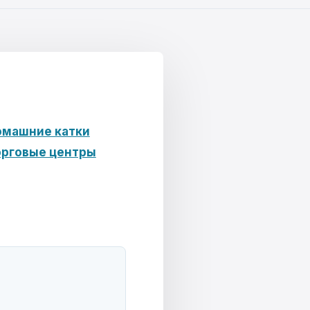
машние катки
рговые центры