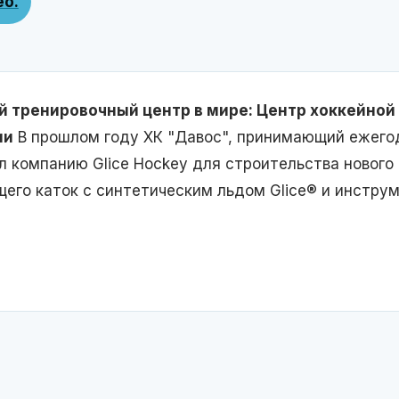
ео.
тренировочный центр в мире: Центр хоккейной 
ии
В прошлом году ХК "Давос", принимающий ежего
л компанию Glice Hockey для строительства нового
его каток с синтетическим льдом Glice® и инструм