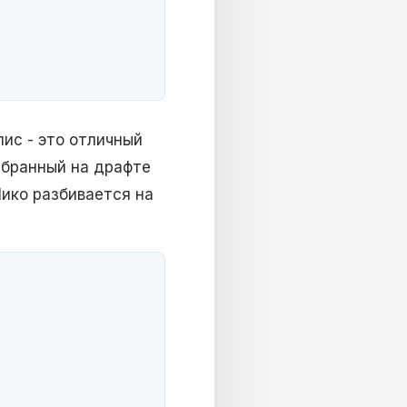
лис - это отличный
ыбранный на драфте
Нико разбивается на