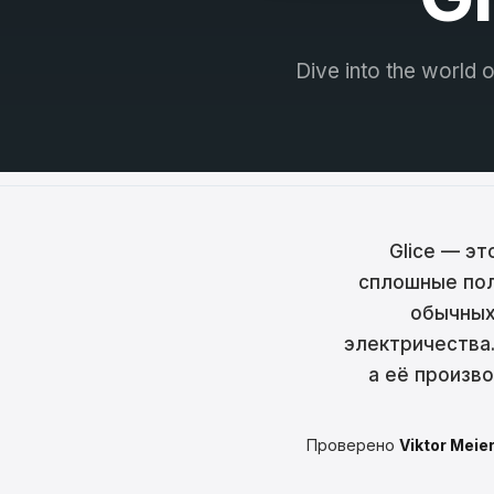
Češt
Magy
Dive into the world o
Hrva
Rom
日本
한국
Glice — эт
сплошные пол
中文
обычных
Русс
электричества.
а её произв
Slov
Türk
Проверено
Viktor Meie
لعربية