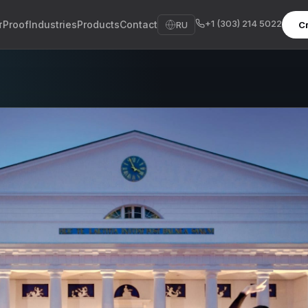
+1 (303) 214 5022
т
Proof
Industries
Products
Contact
RU
С
sh
sch