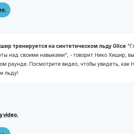
ео.
шир тренируется на синтетическом льду Glice
"Г
ты над своими навыками", - говорит Нико Хишир, в
вом раунде. Посмотрите видео, чтобы увидеть, как 
м льду!
y video.