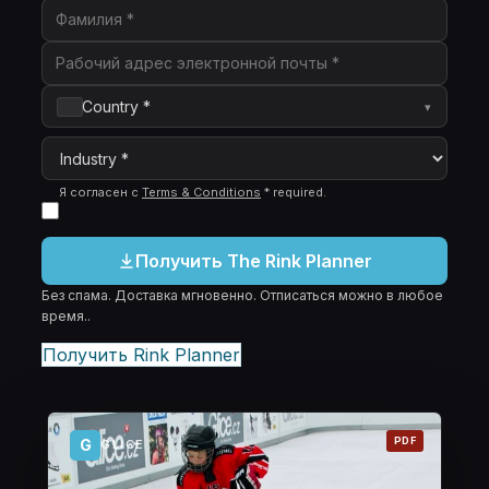
Country *
▾
Я согласен с
Terms & Conditions
*
required
.
Получить The Rink Planner
Без спама. Доставка мгновенно. Отписаться можно в любое
время..
Получить Rink Planner
PDF
G
GLICE