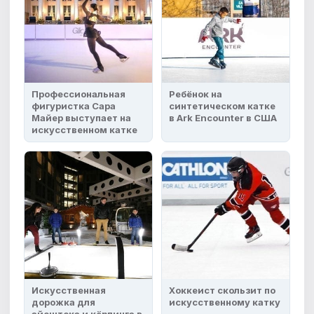
Профессиональная
Ребёнок на
фигуристка Сара
синтетическом катке
Майер выступает на
в Ark Encounter в США
искусственном катке
Искусственная
Хоккеист скользит по
дорожка для
искусственному катку
айсштока и кёрлинга в