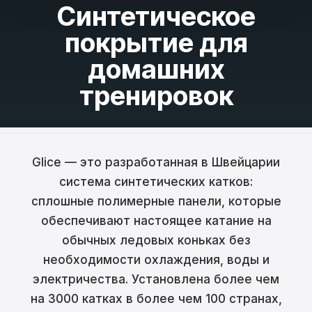
Синтетическое
Français
покрытие для
Nederlands
домашних
Italiano
тренировок
Español
Português
Glice — это разработанная в Швейцарии
Dansk
система синтетических катков:
Svenska
сплошные полимерные панели, которые
обеспечивают настоящее катание на
Norsk
обычных ледовых коньках без
Suomi
необходимости охлаждения, воды и
электричества. Установлена более чем
Polski
на 3000 катках в более чем 100 странах,