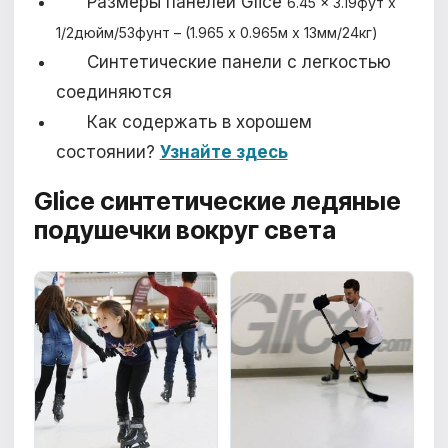
Размеры панелей Glice
6.45 x 3.19фут x
1/2дюйм/53фунт – (1.965 x 0.965м x 13мм/24кг)
Синтетические панели с легкостью
соединяются
Как содержать в хорошем
состоянии?
Узнайте здесь
Glice синтетические ледяные
подушечки
вокруг света