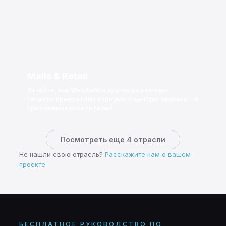
Malls & Retail
Узнайте, как Westfield и другие розничные
→
гиганты превратили атриумы в центры зимнего
притяжения посетителей
Посмотреть еще 4 отрасли
Не нашли свою отрасль?
Расскажите нам о вашем
проекте
БЕСПЛАТНОЕ РУКОВОДСТВО ПО