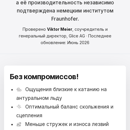
а её производительность независимо
Čeština
подтверждена немецким институтом
Magyar
Fraunhofer.
Hrvatski
Проверено
Viktor Meier
, соучредитель и
генеральный директор, Glice AG · Последнее
Română
обновление: Июнь 2026
日本語
한국어
Без компромиссов!
中文
Ощущения близкие к катанию на
Русский
антуральном льду
Slovenčina
Оптимальный баланс скольжения и
Türkçe
сцепления
Меньше стружек и износа лезвий
العربية