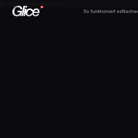
G" type="image/svg+xml">
So funktioniert es
Nachw
English
Deutsch
Français
Nederlands