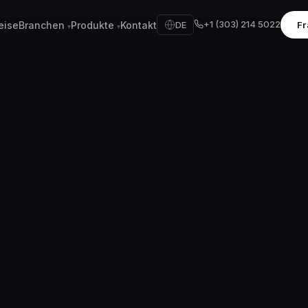
+1 (303) 214 5022
eise
Branchen
Produkte
Kontakt
DE
Fr