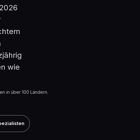
 2026
r
echtem
h
zjährig
en wie
gen in über 100 Ländern.
pezialisten