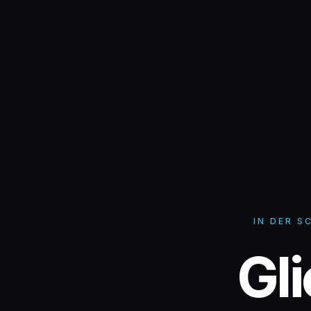
IN DER S
Gl
Gl