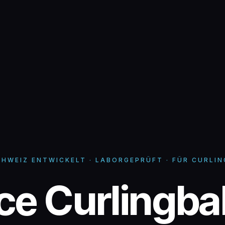
CHWEIZ ENTWICKELT · LABORGEPRÜFT · FÜR CURLI
ice Curlingb
ice Curlingba