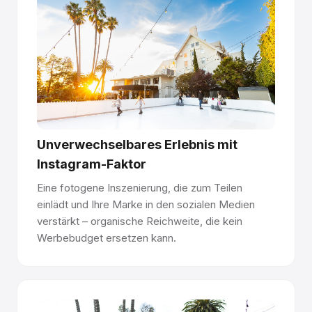
Eisbahn-Manager.
Glice bietet eine Eisbahn-Manager-Zertifizierung, damit
Ihr Team die Bahn fachgerecht betreibt und wartet - für
langfristige Oberflächenqualität und ein erstklassiges
Eislauferlebnis.
Unverwechselbares Erlebnis mit
Sie haben Fragen zur Funktionsweise von
synthetischem Eis? Sprechen Sie mit unserem
Instagram-Faktor
Team →
Eine fotogene Inszenierung, die zum Teilen
einlädt und Ihre Marke in den sozialen Medien
verstärkt – organische Reichweite, die kein
Werbebudget ersetzen kann.