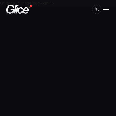
G" type="image/svg+xml">
English
Deutsch
Français
Nederlands