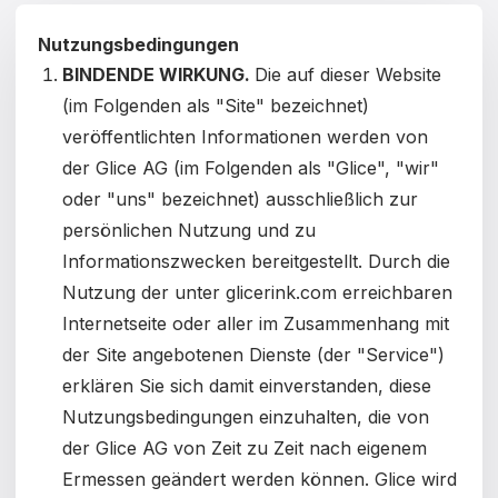
Čeština
Nutzungsbedingungen
Magyar
BINDENDE WIRKUNG.
Die auf dieser Website
(im Folgenden als "Site" bezeichnet)
Hrvatski
veröffentlichten Informationen werden von
Română
der Glice AG (im Folgenden als "Glice", "wir"
oder "uns" bezeichnet) ausschließlich zur
日本語
persönlichen Nutzung und zu
한국어
Informationszwecken bereitgestellt.
Durch die
Nutzung der unter glicerink.com erreichbaren
中文
Internetseite oder aller im Zusammenhang mit
Русский
der Site angebotenen Dienste (der "Service")
erklären Sie sich damit einverstanden, diese
Slovenčina
Nutzungsbedingungen einzuhalten, die von
Türkçe
der Glice AG von Zeit zu Zeit nach eigenem
Ermessen geändert werden können. Glice wird
العربية