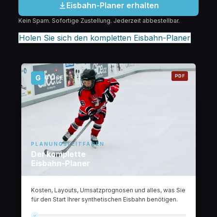
Eisbahn-Planer erhalten
Kein Spam. Sofortige Zustellung. Jederzeit abbestellbar.
Holen Sie sich den kompletten Eisbahn-Planer
PDF
G
GLICE
PLANUNGSLEITFADEN
Der komplette
Eisbahn-Planer
Kosten, Layouts, Umsatzprognosen und alles, was Sie
für den Start Ihrer synthetischen Eisbahn benötigen.