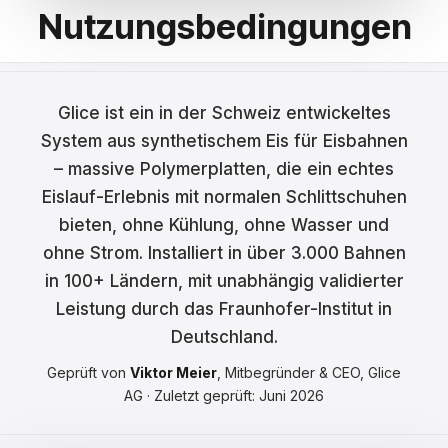
Nutzungsbedingungen
Français
Nederlands
Glice ist ein in der Schweiz entwickeltes
Italiano
System aus synthetischem Eis für Eisbahnen
Español
– massive Polymerplatten, die ein echtes
Eislauf-Erlebnis mit normalen Schlittschuhen
Português
bieten, ohne Kühlung, ohne Wasser und
Dansk
ohne Strom. Installiert in über 3.000 Bahnen
in 100+ Ländern, mit unabhängig validierter
Svenska
Leistung durch das Fraunhofer-Institut in
Norsk
Deutschland.
Suomi
Geprüft von
Viktor Meier
, Mitbegründer & CEO, Glice
AG · Zuletzt geprüft: Juni 2026
Polski