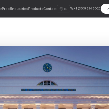
+1 (303) 214 5022
ır
Proof
Industries
Products
Contact
TR
P
sh
sch