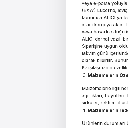
veya e-posta yoluyla 
(EXW) Lucerne, İsviç
konumda ALICI ya tesl
aracı kargoya aktarıl
veya hasarlı olduğu id
ALICI derhal yazılı bi
Siparişine uygun olduğ
takvim günü içerisinde 
olarak bildirilir. Bun
Karşılaşmanın özelli
Malzemelerin Özel
Malzemelerle ilgili h
ağırlıkları, boyutları,
sirküler, reklam, illü
Malzemelerin redd
Ürünlerin durumları b