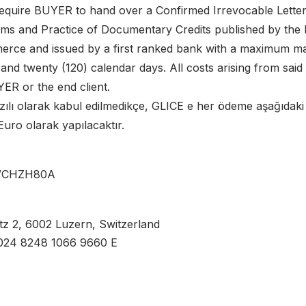
o require BUYER to hand over a Confirmed Irrevocable Letter 
ms and Practice of Documentary Credits published by the I
ce and issued by a first ranked bank with a maximum mat
nd twenty (120) calendar days. All costs arising from said L
ER or the end client.
zılı olarak kabul edilmedikçe, GLICE e her ödeme aşağıdaki
e Euro olarak yapılacaktır.
SWCHZH80A
atz 2, 6002 Luzern, Switzerland
024 8248 1066 9660 E