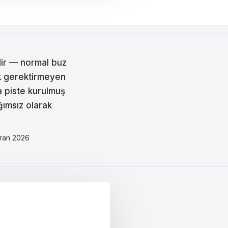
idir — normal buz
ik gerektirmeyen
a piste kurulmuş
ğımsız olarak
iran 2026