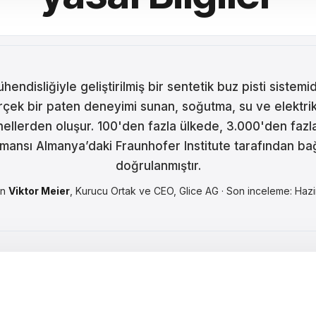
ina
ar
tski
ühendisliğiyle geliştirilmiş bir sentetik buz pisti sistem
ână
rçek bir paten deneyimi sunan, soğutma, su ve elektr
nellerden oluşur. 100'den fazla ülkede, 3.000'den fazl
語
mansı Almanya’daki Fraunhofer Institute tarafından ba
어
doğrulanmıştır.
en
Viktor Meier
, Kurucu Ortak ve CEO, Glice AG · Son inceleme: Haz
кий
enčina
çe
ا