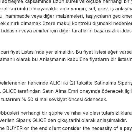
bu sözleşme kapsamında uzun süreli ve ölçüde herhangi bir
r taraf sorumlu olmayacaktır ama yangın, sel, grev, iş anlaşm
, hammadde veya diğer malzemeleri, taşıyıcıların gecikmesi,
mek sınırlı olmamak üzere makul kontrolü dışındaki nedenl
l iddasını veya emirler için diğer tarafların başarısızlık idda
cari fiyat Listesi'nde yer almalıdır. Bu fiyat listesi eğer varsa 
zamanlı olarak bu Anlaşmanın kabulüne fiyatların bir listesi
lirlenenler haricinde ALICI iki (2) taksitte Satınalma Sipari
 1. GLICE tarafından Satın Alma Emri onayında ödenecek ilgil
tura tutarının % 50 si mal sevkiyat öncesi ödenecek.
eşebbüsleri herhangi bir şüphe ve nihai ve olası tutarsızlık
 Verilen Sipariş GLICE den çıkış tarihi olarak anlaşılmalıdır.
he BUYER or the end client consider the necessity of a pay