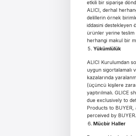
etkili bir siparişe d
ALICI, derhal herhangi
delillerin örnek biri
iddasini destekleyen 
ürünler yerine teslim
herhangi makul bir ma
Yükümlülük
ALICI Kurulumdan so
uygun sigortalamalı 
kazalarında yaralanma
(üçüncü kişilere zara
yaptırılmalı. GLICE s
due exclusively to def
Products to BUYER, a
perceived by BUYER
Mücbir Haller