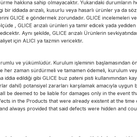
öndürme hakkına sahip olmayacaktır. Yukarıdaki durumların h
 bir iddiada arızalı, kusurlu veya hasarlı ürünler ya da sözd
mlerini GLICE e göndermek zorundadır. GLICE incelemeleri ve
ölçüde , GLICE arızalı ürünleri ya tamir edicek yada yediden
 edicektir. Aynı şekilde, GLICE arızalı Ürünlerin sevkiyatın
liyet için ALICI ya tazmin vericektir.
rumlu ve yükümlüdür. Kurulum işleminin başlamasından ön
ve her zaman sürdürmeli ve tamamen ödemeli, kurulum vey
 iddia edildiği gibi GLICE buz pateni pisti kullanımından k
rlar dahil) potansiyel zararları karşılamak amacıyla uygun bi
hall be deemed to be liable for damages only in the event t
ects in the Products that were already existent at the time 
nd always provided that said defects were hidden and cou
.