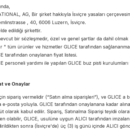
ında,
IONAL, AG, Bir şirket hakkıyla İsviçre yasaları çerçevesin
mlinstrasse , 40, 6006 Luzern, İsviçre.
de edildiği şirkettir.
mevcut bir sözleşmedir, özel ve genel şartlar da dahil olmak
r " tüm ürünler ve hizmetler GLICE tarafından sağlananmak
CE tarafından onaylanan fiyat listesi.
 personeli yardımı ile yapılan GLICE buz pisti kurulumları 
mat ve Onaylar
çin sipariş vermelidir (“Satın alma siparişleri”), ve GLICE 
 e-posta yoluyla. GLICE tarafından onaylanana kadar alınan
üt olarak kabul edilir. Sipariş, Satınalma Siparişi teyidii olara
den olabilir, GLICE, usulüne uygun ALICI tarafından imzalanmı
dirildikten sonra (İsviçre'de) üç (3) iş günü içinde ALICI gö