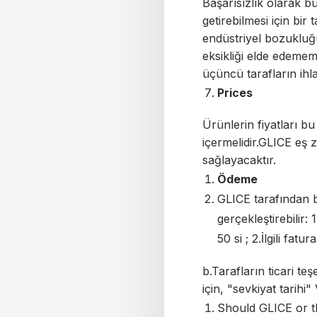
Başarısızlık olarak 
getirebilmesi için bi
endüstriyel bozukluğu
eksikliği elde edeme
üçüncü tarafların ihla
Prices
Ürünlerin fiyatları bu 
içermelidir.GLICE eş 
sağlayacaktır.
Ödeme
GLICE tarafından be
gerçekleştirebilir:
50 si ; 2.İlgili fa
b.Tarafların ticari t
için, "sevkiyat tarihi"
Should GLICE or t