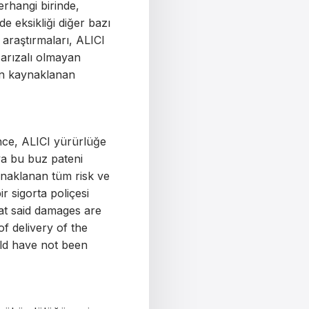
erhangi birinde,
e eksikliği diğer bazı
 araştırmaları, ALICI
 arızalı olmayan
dan kaynaklanan
ce, ALICI yürürlüğe
a bu buz pateni
aynaklanan tüm risk ve
r sigorta poliçesi
hat said damages are
of delivery of the
ld have not been