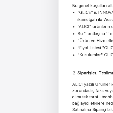
Bu genel koşulları alt
“GLICE” is INNOVAT
ikametgah ile Wese
“ALICI” ürünlerin el
Bu '' antlaşma '' 
"Ürün ve Hizmetle
“Fiyat Listesi "GLI
"Kurulumlar" GLICE
Siparişler, Tesli
ALICI yazılı Ürünler i
zorundadır, faks veya
alımı tek taraflı taahh
bağlayıcı etkilere ne
Satınalma Siparişi bil