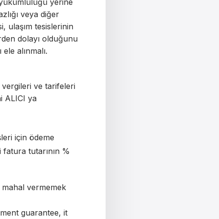
 yükümlülüğü yerine
azlığı veya diğer
 ulaşım tesislerinin
erden dolayı olduğunu
sı ele alınmalı.
vergileri ve tarifeleri
ni ALICI ya
şleri için ödeme
i fatura tutarının %
lara mahal vermemek
ment guarantee, it