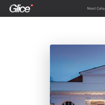
Nasıl Çalış
Engli
Deut