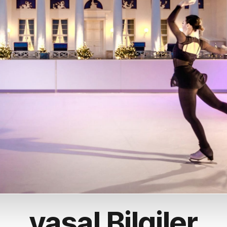
çais
rlands
ano
ñol
uguês
k
ska
k
i
yasal Bilgiler
i