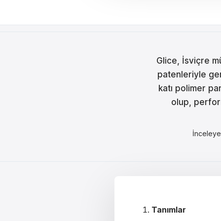
Češt
Magy
Hrva
Glice, İsviçre m
Rom
patenleriyle ge
katı polimer pa
日本
olup, perfor
한국
中文
İnceley
Русс
Slov
Türk
Tanımlar
لعربية