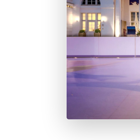
Fran
Nede
Itali
Espa
Port
Dans
Sven
Nors
Suom
Polsk