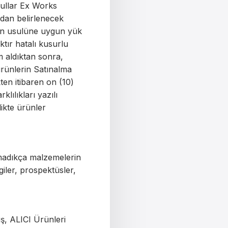
şullar Ex Works
dan belirlenecek
nan usulüne uygun yük
tır hatalı kusurlu
m aldıktan sonra,
 ürünlerin Satınalma
ten itibaren on (10)
klılıkları yazılı
likte ürünler
ulmadıkça malzemelerin
lgiler, prospektüsler,
ş, ALICI Ürünleri