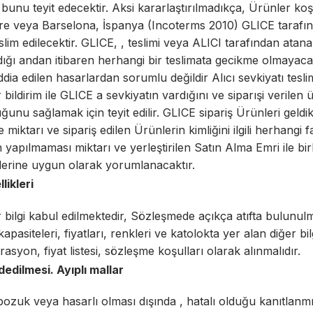
bunu teyit edecektir. Aksi kararlaştırılmadıkça, Ürünler ko
re veya Barselona, İspanya (Incoterms 2010) GLICE tarafın
im edilecektir. GLICE, , teslimi veya ALICI tarafından ata
dığı andan itibaren herhangi bir teslimata gecikme olmayacak
dia edilen hasarlardan sorumlu değildir Alıcı sevkiyatı tesli
r bildirim ile GLICE a sevkiyatın vardığını ve siparışi verilen
unu sağlamak için teyit edilir. GLICE sipariş Ürünleri geldik
miktarı ve sipariş edilen Ürünlerin kimliğini ilgili herhangi far
un yapılmaması miktarı ve yerleştirilen Satın Alma Emri ile bir
klerine uygun olarak yorumlanacaktır.
likleri
er bilgi kabul edilmektedir, Sözleşmede açıkça atıfta bulun
 kapasiteleri, fiyatları, renkleri ve katolokta yer alan diğer bi
strasyon, fiyat listesi, sözleşme koşulları olarak alınmalıdır.
edilmesi. Ayıplı mallar
ozuk veya hasarlı olması dışında , hatalı olduğu kanıtlanmı