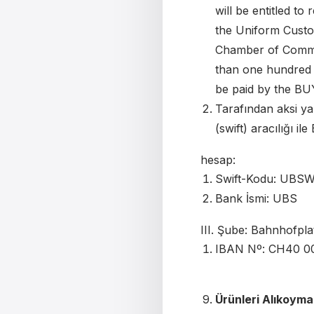
will be entitled t
the Uniform Custo
Chamber of Commer
than one hundred a
be paid by the BUY
Tarafından aksi ya
(swift) aracılığı il
hesap:
Swift-Kodu: UB
Bank İsmi: UBS
III. Şube: Bahnhofpl
IBAN Nº: CH40 0
Ürünleri Alıkoyma