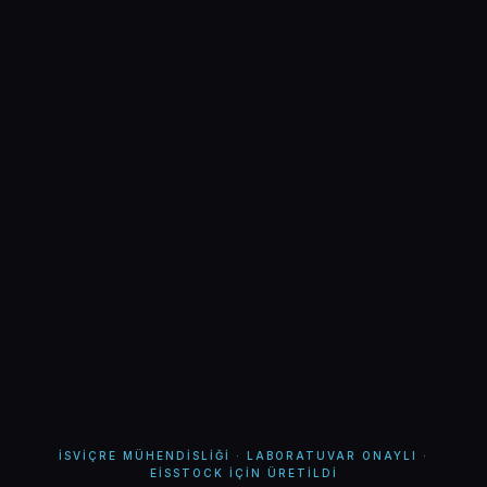
İSVIÇRE MÜHENDISLIĞI · LABORATUVAR ONAYLI ·
EISSTOCK İÇIN ÜRETILDI