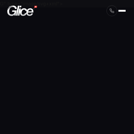
G" type="image/svg+xml">
English
Deutsch
Français
Nederlands