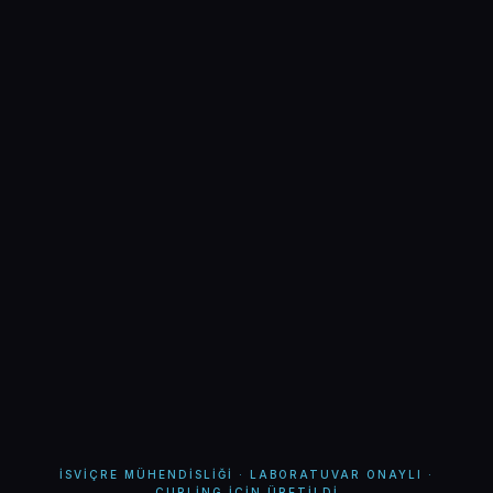
İSVIÇRE MÜHENDISLIĞI · LABORATUVAR ONAYLI ·
CURLING IÇIN ÜRETILDI