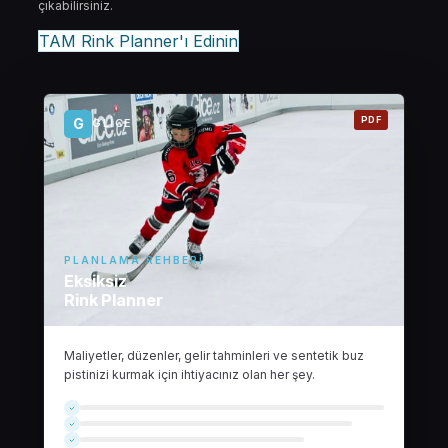
çıkabilirsiniz.
TAM Rink Planner'ı Edinin
PDF
G
GLICE
PLANLAMA REHBERI
Eksiksiz
Rink Planner
Maliyetler, düzenler, gelir tahminleri ve sentetik buz
pistinizi kurmak için ihtiyacınız olan her şey.