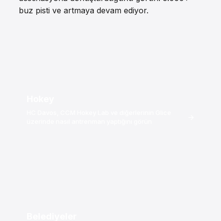
buz pisti ve artmaya devam ediyor.
Hokey
HC Davos, CCM Hokey Lab ve diğerlerinin Glice
→
üzerinde nasıl antrenman yaptığını görün
Belediyeler