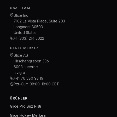
USA TEAM
Glice Inc
7102 La Vista Place, Suite 203
Longmont 80503
United States
+1 (303) 214 5022
GENEL MERKEZ
Glice AG
Hirschengraben 33b
6003 Lucerne
İsviçre
+41 76 580 93 19
Pzt–Cum 08:00–18:00 CET
ÜRÜNLER
Glice Pro Buz Pisti
Glice Hokey Merkezi