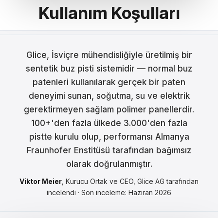
Kullanım Koşulları
Français
Nederlands
Glice, İsviçre mühendisliğiyle üretilmiş bir
Italiano
sentetik buz pisti sistemidir — normal buz
Español
patenleri kullanılarak gerçek bir paten
deneyimi sunan, soğutma, su ve elektrik
Português
gerektirmeyen sağlam polimer panellerdir.
Dansk
100+'den fazla ülkede 3.000'den fazla
pistte kurulu olup, performansı Almanya
Svenska
Fraunhofer Enstitüsü tarafından bağımsız
Norsk
olarak doğrulanmıştır.
Suomi
Viktor Meier
, Kurucu Ortak ve CEO, Glice AG tarafından
incelendi · Son inceleme: Haziran 2026
Polski