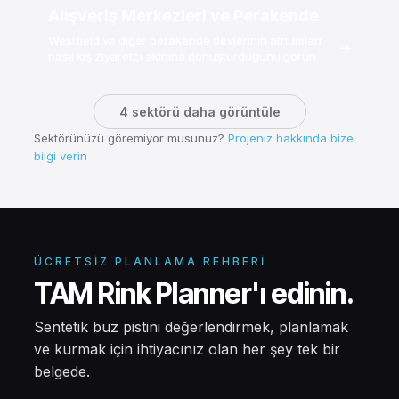
Alışveriş Merkezleri ve Perakende
Westfield ve diğer perakende devlerinin atriumları
→
nasıl kış ziyaretçi akınına dönüştürdüğünü görün
4 sektörü daha görüntüle
Sektörünüzü göremiyor musunuz?
Projeniz hakkında bize
bilgi verin
ÜCRETSIZ PLANLAMA REHBERI
TAM Rink Planner'ı edinin.
Sentetik buz pistini değerlendirmek, planlamak
ve kurmak için ihtiyacınız olan her şey tek bir
belgede.