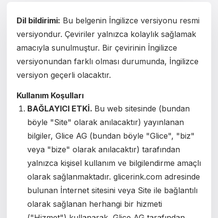
Čeština
Dil bildirimi:
Bu belgenin İngilizce versiyonu resmi
Magyar
versiyondur. Çeviriler yalnızca kolaylık sağlamak
Hrvatski
amacıyla sunulmuştur. Bir çevirinin İngilizce
versiyonundan farklı olması durumunda, İngilizce
Română
versiyon geçerli olacaktır.
日本語
Kullanım Koşulları
BAĞLAYICI ETKİ.
Bu web sitesinde (bundan
한국어
böyle "Site" olarak anılacaktır) yayınlanan
中文
bilgiler, Glice AG (bundan böyle "Glice", "biz"
veya "bize" olarak anılacaktır) tarafından
Русский
yalnızca kişisel kullanım ve bilgilendirme amaçlı
Slovenčina
olarak sağlanmaktadır.
glicerink.com adresinde
bulunan İnternet sitesini veya Site ile bağlantılı
Türkçe
olarak sağlanan herhangi bir hizmeti
العربية
("Hizmet") kullanarak, Glice AG tarafından