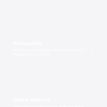
Municipalités
Découvrez comment 100+ villes organisent leur
→
programmation hivernale
Hôtel & Hôtellerie
Découvrez comment Fairmont, Hyatt et d'autres