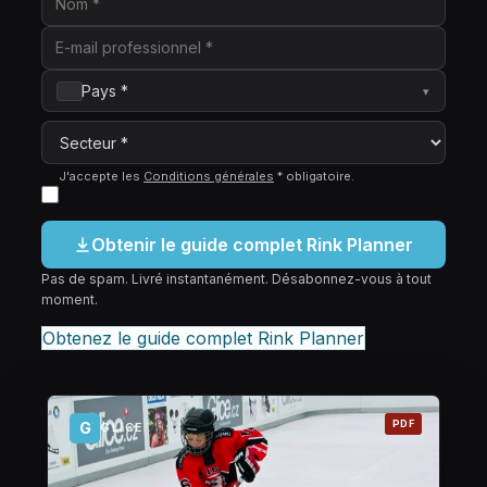
Pays *
▾
J'accepte les
Conditions générales
*
obligatoire
.
Obtenir le guide complet Rink Planner
Pas de spam. Livré instantanément. Désabonnez-vous à tout
moment.
Obtenez le guide complet Rink Planner
PDF
G
GLICE