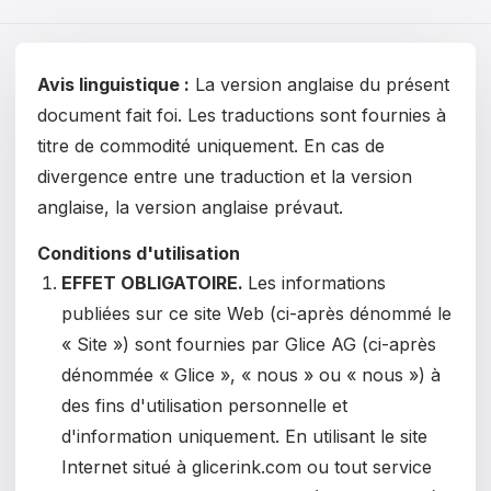
Čeština
Magyar
Avis linguistique :
La version anglaise du présent
Hrvatski
document fait foi. Les traductions sont fournies à
titre de commodité uniquement. En cas de
Română
divergence entre une traduction et la version
日本語
anglaise, la version anglaise prévaut.
한국어
Conditions d'utilisation
EFFET OBLIGATOIRE.
Les informations
中文
publiées sur ce site Web (ci-après dénommé le
Русский
« Site ») sont fournies par Glice AG (ci-après
dénommée « Glice », « nous » ou « nous ») à
Slovenčina
des fins d'utilisation personnelle et
Türkçe
d'information uniquement.
En utilisant le site
Internet situé à glicerink.com ou tout service
العربية