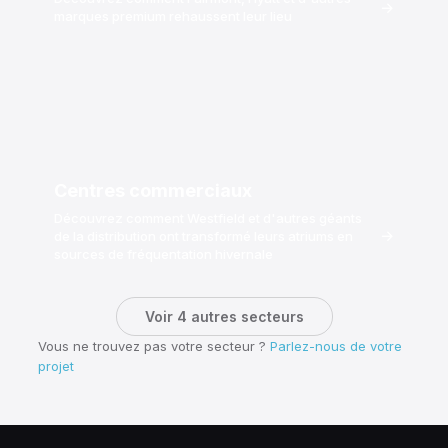
→
marques premium rehaussent leur lieu
Centres commerciaux
Découvrez comment Westfield et d'autres géants
→
de la distribution ont transformé leurs atriums en
sources de fréquentation hivernale
Voir 4 autres secteurs
Vous ne trouvez pas votre secteur ?
Parlez-nous de votre
projet