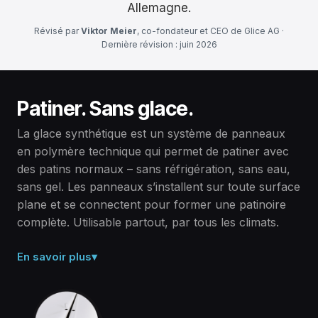
Allemagne.
Révisé par
Viktor Meier
, co-fondateur et CEO de Glice AG ·
Dernière révision : juin 2026
Patiner. Sans glace.
La glace synthétique est un système de panneaux
en polymère technique qui permet de patiner avec
des patins normaux – sans réfrigération, sans eau,
sans gel. Les panneaux s’installent sur toute surface
plane et se connectent pour former une patinoire
complète. Utilisable partout, par tous les climats.
En savoir plus
▾
Un polymère solide, pas de glace.