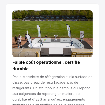
Facile à gérer avec la certification Rink Manager.
Glice propose une certification de gestionnaire de
patinoire pour aider votre équipe à exploiter et entretenir
la patinoire, afin de garantir une qualité de surface durable
et une expérience de patinage de premier ordre.
Vous avez des questions sur le fonctionnement
de la glace synthétique ? Parlez à notre équipe
→
Faible coût opérationnel, certifié
durable
Pas d'électricité de réfrigération sur la surface de
glisse, pas d'eau de resurfaçage, pas de
réfrigérants. Un atout pour le campus qui répond
aux exigences de reporting en matière de
durabilité et d'ESG ainsi qu'aux engagements
institutionnels en matière de développement