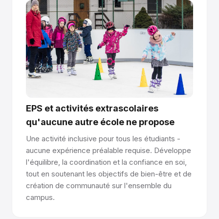
Les panneaux frittés libèrent un lubrifiant frais lorsque les
lames créent des micro-rayures - plus vous patinez,
meilleure est la glisse.
Connexion par languette et rainure
Les panneaux s'emboîtent comme un parquet – des joints
usinés avec précision créent une surface sans raccord.
Les joints sont 100 % affleurants et indétectables sous les
pieds.
EPS et activités extrascolaires
qu'aucune autre école ne propose
Installez n'importe où, aucun permis requis.
Une activité inclusive pour tous les étudiants -
Les panneaux se posent directement sur le béton,
aucune expérience préalable requise. Développe
l'asphalte, le revêtement de sol sportif ou le revêtement
l'équilibre, la coordination et la confiance en soi,
de sol événementiel. Pas d'ancrage, pas de perçage, pas
tout en soutenant les objectifs de bien-être et de
de permis de construire. Les panneaux Premium durent 10
création de communauté sur l'ensemble du
ans et plus par face et sont réversibles.
campus.