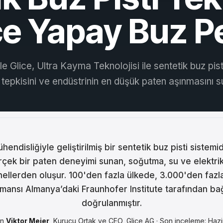
ina
ce Yapay Buz P
ar
tski
ile Glice, Ultra Kayma Teknolojisi ile sentetik buz pi
ână
 tepkisini ve endüstrinin en düşük paten aşınmasını s
語
어
ühendisliğiyle geliştirilmiş bir sentetik buz pisti sistem
кий
rçek bir paten deneyimi sunan, soğutma, su ve elektr
nellerden oluşur. 100'den fazla ülkede, 3.000'den fazl
enčina
mansı Almanya’daki Fraunhofer Institute tarafından ba
çe
doğrulanmıştır.
ا
en
Viktor Meier
, Kurucu Ortak ve CEO, Glice AG · Son inceleme: Haz