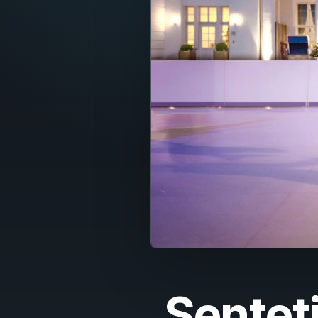
Fran
Nede
Itali
Espa
Port
Dans
Sven
Nors
Suom
Senteti
Polsk