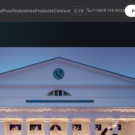
+1 (303) 214 5022
ır
Proof
Industries
Products
Contact
TR
P
sh
sch