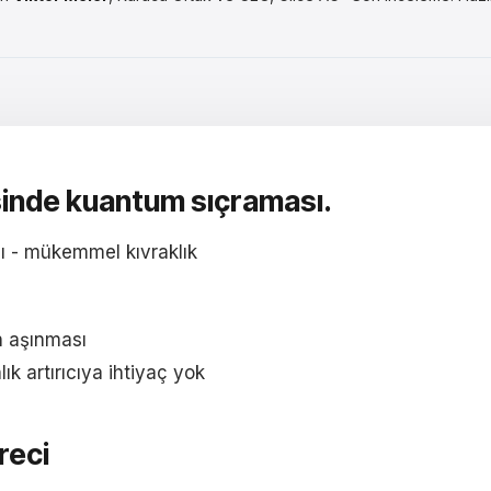
sinde
kuantum sıçraması
.
 - mükemmel kıvraklık
n aşınması
k artırıcıya ihtiyaç yok
reci