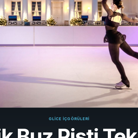
çais
rlands
ano
ñol
uguês
k
ska
k
i
GLICE IÇGÖRÜLERI
k Buz Pisti Tek
i