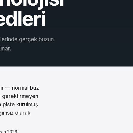
edleri
stlerinde gerçek buzun
unar.
idir — normal buz
ik gerektirmeyen
a piste kurulmuş
ğımsız olarak
iran 2026