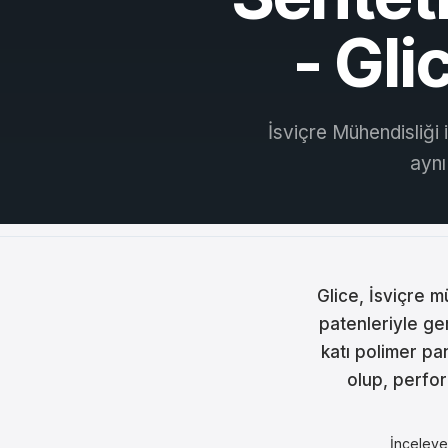
Češt
- Gli
Magy
Hrva
İsviçre Mühendisliği 
Rom
aynı
日本
한국
中文
Glice, İsviçre m
Русс
patenleriyle ge
katı polimer pa
Slov
olup, perfor
Türk
لعربية
İnceley