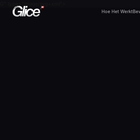
G" type="image/svg+xml">
Hoe Het Werkt
Be
English
Deutsch
Français
Nederlands