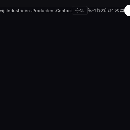
+1 (303) 214 5022
wijs
Industrieën
Producten
Contact
NL