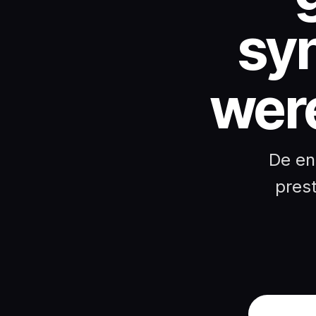
syn
were
De en
pres