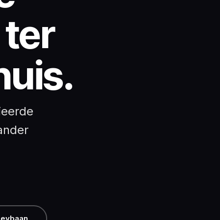
 ter
huis.
ieerde
ander
keybaan