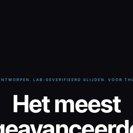
NTWORPEN. LAB-GEVERIFIEERD GLIJDEN. VOOR TH
Glice synth
Het meest
geavanceerd