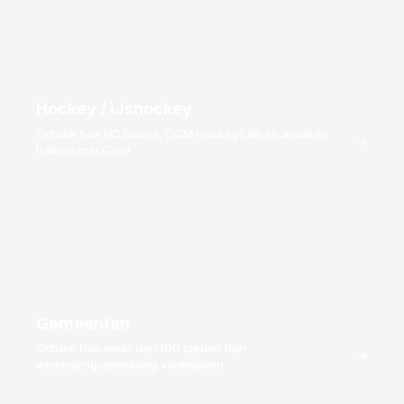
Tong- en groefverbinding
De panelen grijpen in elkaar als parketvloeren –
precisiebewerkte verbindingen creëren een naadloos
oppervlak. De naden zijn 100% vlak en niet voelbaar onder
Hockey / IJshockey
de voeten.
Ontdek hoe HC Davos, CCM Hockey Lab en anderen
→
trainen met Glice
Overal te installeren, geen vergunningen nodig.
Panelen worden direct op beton, asfalt, sportvloeren of
evenementenvloeren gelegd. Geen verankering, geen
boren, geen bouwvergunningen. Premium panelen gaan
10+ jaar per zijde mee en zijn omkeerbaar.
Eenvoudig te beheren met Rink Manager-
Gemeenten
certificering.
Ontdek hoe meer dan 100 steden hun
Glice biedt Rink Manager-certificering om uw team te
→
winterprogrammering vormgeven
helpen de ijsbaan te exploiteren en te onderhouden, ter
ondersteuning van de kwaliteit van het oppervlak op lange