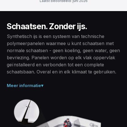
Laatst beoordeeld: juni 2026
Schaatsen. Zonder ijs.
Synthetisch ijs is een systeem van technische
polymeerpanelen waarmee u kunt schaatsen met
normale schaatsen - geen koeling, geen water, geen
bevriezing. Panelen worden op elk vlak oppervlak
geïnstalleerd en verbonden tot een complete
schaatsbaan. Overal en in elk klimaat te gebruiken.
Meer informatie
▾
Massief polymeer, geen ijs.
Synthetisch ijs is een droog, vast oppervlak gemaakt van
technische polymeerpanelen - geen water, geen koeling,
geen elektriciteit nodig. Panelen zijn op kamertemperatuur