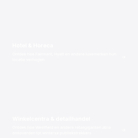
termijn en een eersteklas schaatservaring.
Heeft u vragen over hoe synthetisch ijs werkt?
Praat met ons team →
Hotel & Horeca
Ontdek hoe Fairmont, Hyatt en andere luxemerken hun
→
locatie verhogen
Winkelcentra & detailhandel
Ontdek hoe Westfield en andere retailgiganten atria
→
omtoverden tot winterse publiekstrekkers