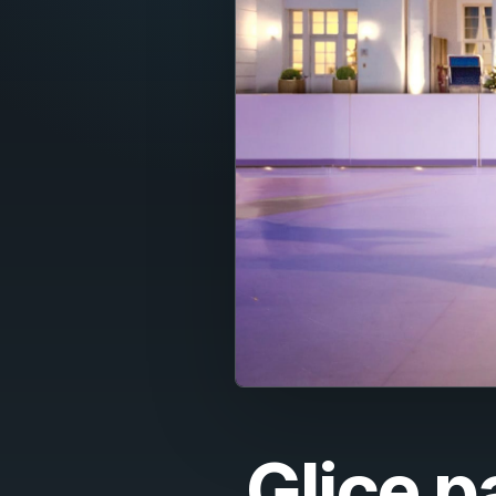
Fran
Nede
Itali
Espa
Port
Dans
Sven
Nors
Suom
Glice p
Polsk