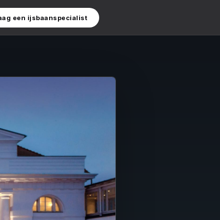
aag een ijsbaanspecialist