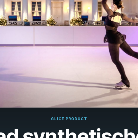
çais
rlands
ano
ñol
uguês
k
ska
k
i
GLICE PRODUCT
ad synthetisch
i