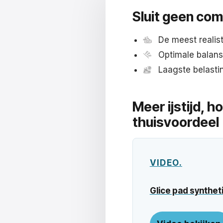
Sluit
geen com
De meest realis
Optimale balans 
Laagste belastin
Meer ijstijd, h
thuisvoordeel
VIDEO.
Glice pad synthet