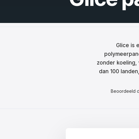
Češt
Magy
Hrva
Rom
Glice is
polymeerpane
日本
zonder koeling, 
한국
dan 100 landen,
中文
Beoordeeld 
Русс
Slov
Türk
لعربية