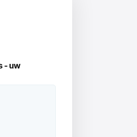
s -
uw