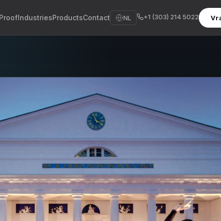
+1 (303) 214 5022
Proof
Industries
Products
Contact
NL
Vr
sh
sch