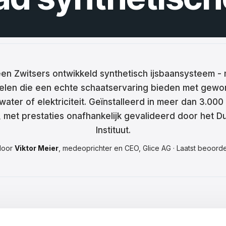
ina
ar
tski
ână
 een Zwitsers ontwikkeld synthetisch ijsbaansysteem -
len die een echte schaatservaring bieden met gewo
語
water of elektriciteit. Geïnstalleerd in meer dan 3.000
어
 met prestaties onafhankelijk gevalideerd door het D
Instituut.
door
Viktor Meier
, medeoprichter en CEO, Glice AG · Laatst beoorde
кий
enčina
çe
ا