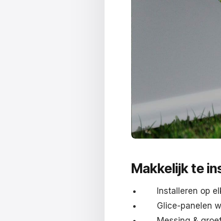
Makkelijk te
in
Installeren op e
Glice-panelen w
Messing & groef