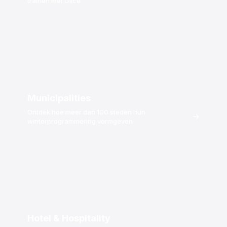
trainen met Glice
Municipalities
Ontdek hoe meer dan 100 steden hun
→
winterprogrammering vormgeven
Hotel & Hospitality