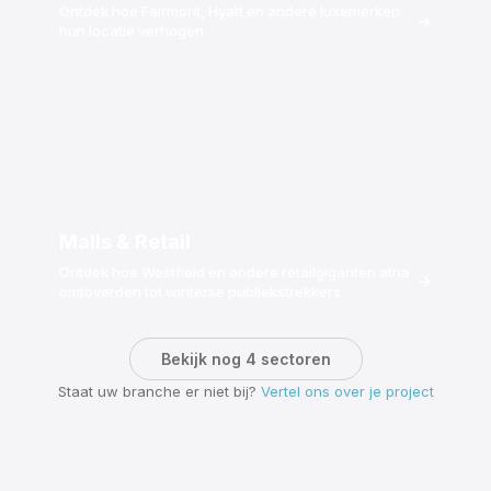
Ontdek hoe Fairmont, Hyatt en andere luxemerken
→
hun locatie verhogen
Malls & Retail
Ontdek hoe Westfield en andere retailgiganten atria
→
omtoverden tot winterse publiekstrekkers
Bekijk nog 4 sectoren
Staat uw branche er niet bij?
Vertel ons over je project