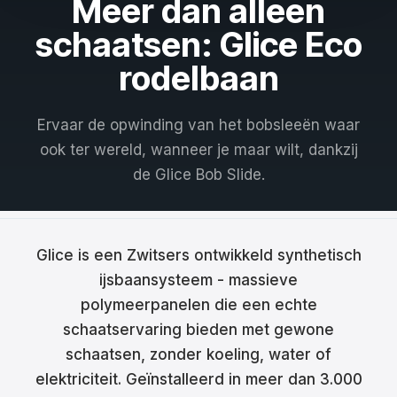
Meer dan alleen
Français
schaatsen: Glice Eco
Nederlands
rodelbaan
Italiano
Ervaar de opwinding van het bobsleeën waar
Español
ook ter wereld, wanneer je maar wilt, dankzij
de Glice Bob Slide.
Português
Dansk
Svenska
Glice is een Zwitsers ontwikkeld synthetisch
ijsbaansysteem - massieve
Norsk
polymeerpanelen die een echte
schaatservaring bieden met gewone
Suomi
schaatsen, zonder koeling, water of
Polski
elektriciteit. Geïnstalleerd in meer dan 3.000