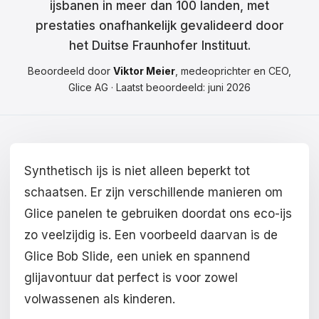
ijsbanen in meer dan 100 landen, met
Čeština
prestaties onafhankelijk gevalideerd door
Magyar
het Duitse Fraunhofer Instituut.
Hrvatski
Beoordeeld door
Viktor Meier
, medeoprichter en CEO,
Glice AG · Laatst beoordeeld: juni 2026
Română
日本語
한국어
Synthetisch ijs is niet alleen beperkt tot
中文
schaatsen. Er zijn verschillende manieren om
Glice panelen te gebruiken doordat ons eco-ijs
Русский
zo veelzijdig is. Een voorbeeld daarvan is de
Slovenčina
Glice Bob Slide, een uniek en spannend
glijavontuur dat perfect is voor zowel
Türkçe
volwassenen als kinderen.
العربية