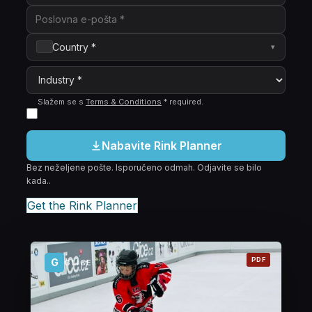
Country *
▾
Slažem se s
Terms & Conditions
*
required
.
Nabavite Rink Planner
Bez neželjene pošte. Isporučeno odmah. Odjavite se bilo
kada..
Get the Rink Planner
PDF
G
GLICE