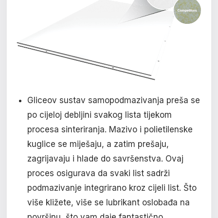
Gliceov sustav samopodmazivanja preša se
po cijeloj debljini svakog lista tijekom
procesa sinteriranja. Mazivo i polietilenske
kuglice se miješaju, a zatim prešaju,
zagrijavaju i hlade do savršenstva. Ovaj
proces osigurava da svaki list sadrži
podmazivanje integrirano kroz cijeli list. Što
više kližete, više se lubrikant oslobađa na
površinu, što vam daje fantastično