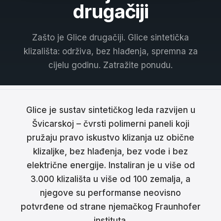
drugačiji
Français
Nederlands
Zašto je Glice drugačiji. Glice sintetička
klizališta: održiva, bez hlađenja, spremna za
Italiano
cijelu godinu. Zatražite ponudu.
Español
Português
Glice je sustav sintetičkog leda razvijen u
Dansk
Švicarskoj – čvrsti polimerni paneli koji
pružaju pravo iskustvo klizanja uz obične
Svenska
klizaljke, bez hlađenja, bez vode i bez
Norsk
električne energije. Instaliran je u više od
3.000 klizališta u više od 100 zemalja, a
Suomi
njegove su performanse neovisno
Polski
potvrđene od strane njemačkog Fraunhofer
instituta.