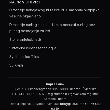
NAJNOVIJI UVIDI
Dimenzije hokejaškog klizališta: NHL naspram olimpijske
veličine objašnjeno
Dimenzije curling staze — i kako ponuditi curling bez
punog postrojenja za led
Što je sintetički led?
Sintetička ledena tehnologija
Synthetic Ice Tiles
Svi uvidi
Impressum
Glice AG · Hirschengraben 33b · 6003 Lucerne · Švicarska
UID: CHE-130.633.587 · Registrirano u Trgovačkom registru
Kantona Lucern
Upravljanje: Viktor Meier · Kontakt:
info@glice.com
·
+41 76 580
93 19