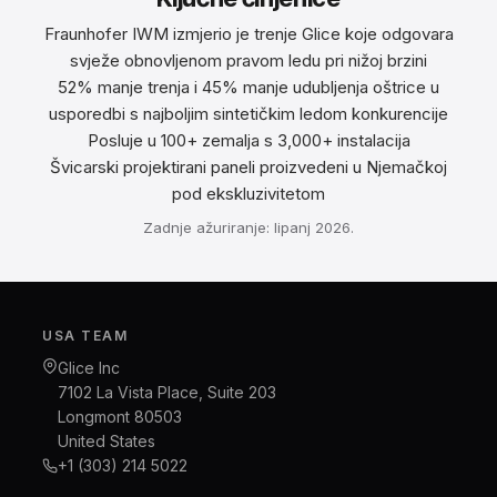
Fraunhofer IWM izmjerio je trenje Glice koje odgovara
svježe obnovljenom pravom ledu pri nižoj brzini
52% manje trenja i 45% manje udubljenja oštrice u
usporedbi s najboljim sintetičkim ledom konkurencije
Posluje u 100+ zemalja s 3,000+ instalacija
Švicarski projektirani paneli proizvedeni u Njemačkoj
pod ekskluzivitetom
Zadnje ažuriranje: lipanj 2026.
USA TEAM
Glice Inc
7102 La Vista Place, Suite 203
Longmont 80503
United States
+1 (303) 214 5022