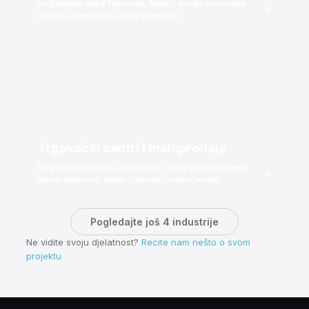
Pogledajte kako Fairmont, Hyatt i druge vrhunske
→
marke unapređuju svoje prostore
Trgovački centri i maloprodaja
Pogledajte kako su Westfield i drugi maloprodajni
→
divovi pretvorili atrije u zimsku posjećenost
Pogledajte još 4 industrije
Ne vidite svoju djelatnost?
Recite nam nešto o svom
projektu