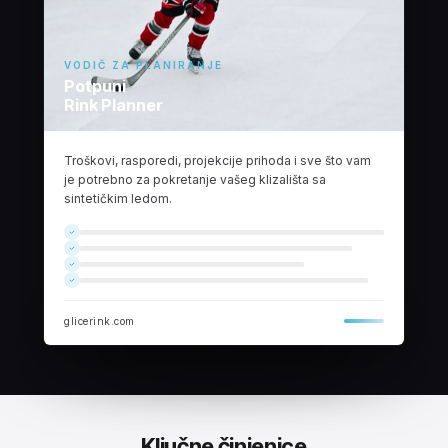
VODIČ ZA PLANIRANJE
Potpuni
Rink Planner
Troškovi, rasporedi, projekcije prihoda i sve što vam
je potrebno za pokretanje vašeg klizališta sa
sintetičkim ledom.
glicerink.com
Ključne činjenice