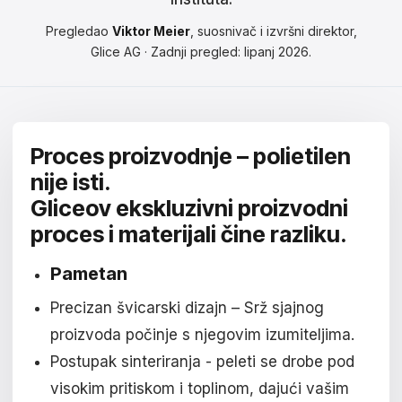
Čeština
Pregledao
Viktor Meier
, suosnivač i izvršni direktor,
Magyar
Glice AG · Zadnji pregled: lipanj 2026.
Hrvatski
Română
Proces proizvodnje – polietilen
日本語
nije isti.
한국어
Gliceov ekskluzivni proizvodni
proces i materijali čine razliku.
中文
Pametan
Русский
Precizan švicarski dizajn – Srž sjajnog
Slovenčina
proizvoda počinje s njegovim izumiteljima.
Türkçe
Postupak sinteriranja - peleti se drobe pod
visokim pritiskom i toplinom, dajući vašim
العربية