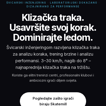
ŠVICARSKI INŽENJERING · LABORATORIJSKI DOKAZANO ·
DIZAJNIRANO ZA PERFORMANSE
Klizačka traka -
Klizačka traka.
Usavršite svoj korak.
Dominirajte ledom.
Švicarski inženjeringom razvijena klizačka traka
za analizu koraka, trening brzine i analizu
performansi. 3–30 km/h, nagib do 8° –
najnaprednija klizačka traka na tržištu.
Koriste ga elitni treninzi centri, profesionalni klubovi i
ambiciozni igrači diljem svijeta.
Pogledajte zašto igrači
biraju Skatemill