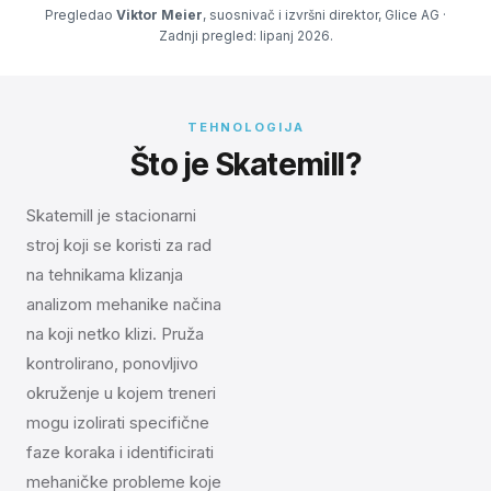
Pregledao
Viktor Meier
, suosnivač i izvršni direktor, Glice AG ·
Zadnji pregled: lipanj 2026.
TEHNOLOGIJA
Što je Skatemill?
Skatemill je stacionarni
stroj koji se koristi za rad
na tehnikama klizanja
analizom mehanike načina
na koji netko klizi. Pruža
kontrolirano, ponovljivo
okruženje u kojem treneri
mogu izolirati specifične
faze koraka i identificirati
mehaničke probleme koje