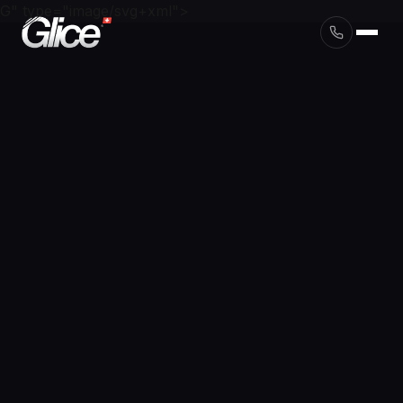
G" type="image/svg+xml">
English
Deutsch
Français
Nederlands