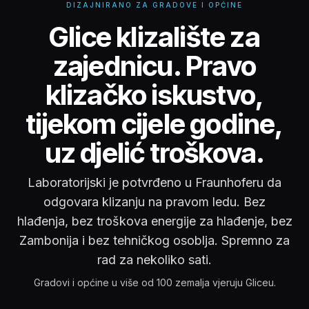
DIZAJNIRANO ZA GRADOVE I OPĆINE
Glice klizalište za za
Glice klizalište za
zajednicu. Pravo
klizačko iskustvo,
tijekom cijele godine,
uz djelić troškova.
Laboratorijski je potvrđeno u Fraunhoferu da
odgovara klizanju na pravom ledu. Bez
hlađenja, bez troškova energije za hlađenje, bez
Zambonija i bez tehničkog osoblja. Spremno za
rad za nekoliko sati.
Gradovi i općine u više od 100 zemalja vjeruju Gliceu.