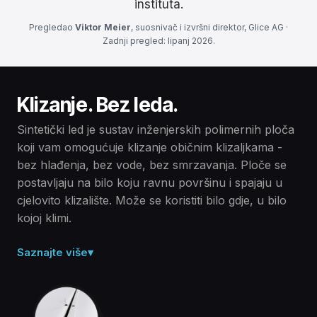
instituta.
Pregledao
Viktor Meier
, suosnivač i izvršni direktor, Glice AG ·
Zadnji pregled: lipanj 2026.
Klizanje. Bez leda.
Sintetički led je sustav inženjerskih polimernih ploča
koji vam omogućuje klizanje običnim klizaljkama -
bez hlađenja, bez vode, bez smrzavanja. Ploče se
postavljaju na bilo koju ravnu površinu i spajaju u
cjelovito klizalište. Može se koristiti bilo gdje, u bilo
kojoj klimi.
Saznajte više
▾
Čvrsti polimer, a ne led.
Sintetički led je suha, čvrsta površina izrađena od