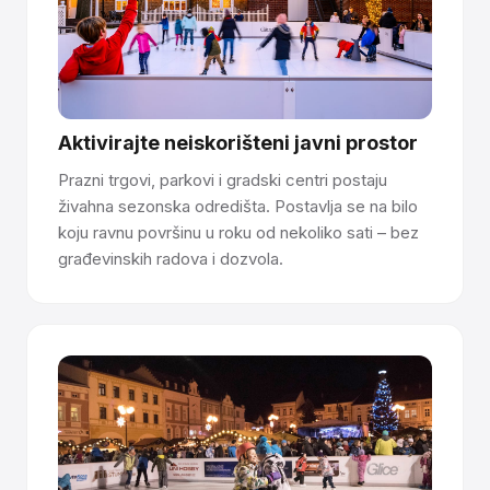
dugoročnu kvalitetu površine i vrhunsko iskustvo klizanja.
Imate pitanja o tome kako sintetički led
funkcionira? Razgovarajte s našim timom →
Aktivirajte neiskorišteni javni prostor
Prazni trgovi, parkovi i gradski centri postaju
živahna sezonska odredišta. Postavlja se na bilo
koju ravnu površinu u roku od nekoliko sati – bez
građevinskih radova i dozvola.