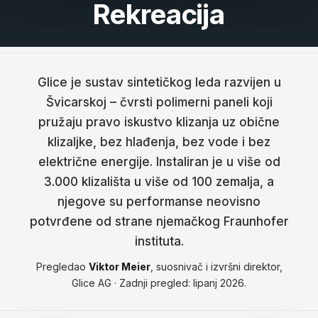
Rekreacija
Français
Nederlands
Italiano
Glice je sustav sintetičkog leda razvijen u
Švicarskoj – čvrsti polimerni paneli koji
Español
pružaju pravo iskustvo klizanja uz obične
klizaljke, bez hlađenja, bez vode i bez
Português
električne energije. Instaliran je u više od
Dansk
3.000 klizališta u više od 100 zemalja, a
njegove su performanse neovisno
Svenska
potvrđene od strane njemačkog Fraunhofer
Norsk
instituta.
Suomi
Pregledao
Viktor Meier
, suosnivač i izvršni direktor,
Glice AG · Zadnji pregled: lipanj 2026.
Polski