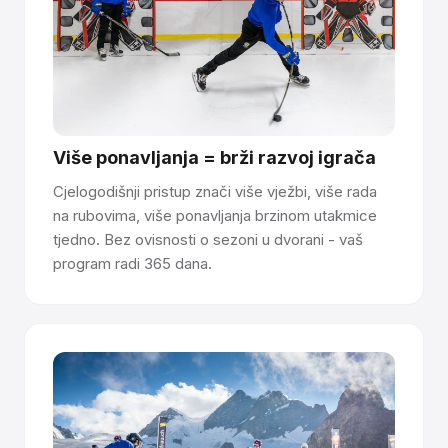
Imate pitanja o tome kako sintetički led
funkcionira? Razgovarajte s našim timom →
Više ponavljanja = brži razvoj igrača
Cjelogodišnji pristup znači više vježbi, više rada
na rubovima, više ponavljanja brzinom utakmice
tjedno. Bez ovisnosti o sezoni u dvorani - vaš
program radi 365 dana.