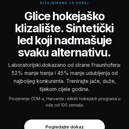
DIZAJNIRANO ZA HOKEJ
Glice Hokejaško kliza
Glice hokejaško
klizalište. Sintetički
led koji nadmašuje
svaku alternativu.
Laboratorijski dokazano od strane Fraunhofera:
52% manje trenja i 45% manje udubljenja od
najboljeg konkurenta. Trenirajte jače, duže,
tijekom cijele godine.
Povjerenje CCM-a, Harvarda i elitnih hokejskih programa u
više od 100 zemalja.
Pogledajte dokaz