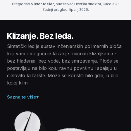
Pregledao
Viktor Meier
, suosnivač i izvršni direktor, Glice AG ·
Zadnji pregled: lipanj 2026.
Klizanje. Bez leda.
Sintetički led je sustav inženjerskih polimernih ploča
koji vam omogućuje klizanje običnim klizaljkama -
bez hlađenja, bez vode, bez smrzavanja. Ploče se
postavljaju na bilo koju ravnu površinu i spajaju u
cjelovito klizalište. Može se koristiti bilo gdje, u bilo
kojoj klimi.
Saznajte više
▾
Čvrsti polimer, a ne led.
Sintetički led je suha, čvrsta površina izrađena od
inženjerskih polimernih ploča – nije potrebna voda,