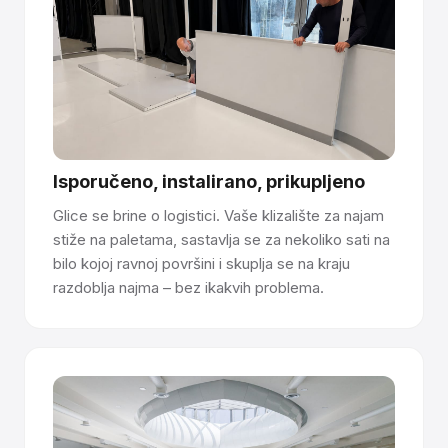
Imate pitanja o tome kako sintetički led
funkcionira? Razgovarajte s našim timom →
Isporučeno, instalirano, prikupljeno
Glice se brine o logistici. Vaše klizalište za najam
stiže na paletama, sastavlja se za nekoliko sati na
bilo kojoj ravnoj površini i skuplja se na kraju
razdoblja najma – bez ikakvih problema.