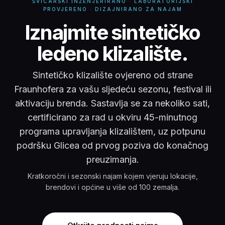
ŠVICARSKI INŽENJERIRANO · LABORATORIJSKI
PROVJERENO · DIZAJNIRANO ZA NAJAM
Iznajmite sintetičko le
Iznajmite sintetičko
ledeno klizalište.
Sintetičko klizalište ovjereno od strane
Fraunhofera za vašu sljedeću sezonu, festival ili
aktivaciju brenda. Sastavlja se za nekoliko sati,
certificirano za rad u okviru 45-minutnog
programa upravljanja klizalištem, uz potpunu
podršku Glicea od prvog poziva do konačnog
preuzimanja.
Kratkoročni i sezonski najam kojem vjeruju lokacije,
brendovi i općine u više od 100 zemalja.