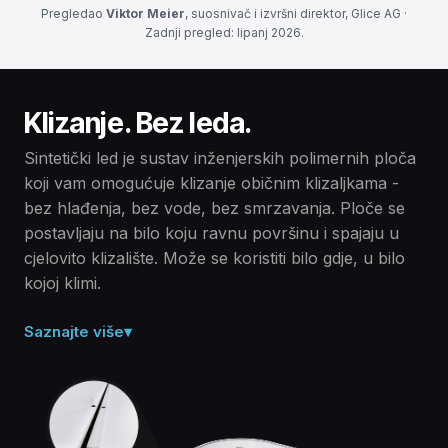
Pregledao
Viktor Meier
, suosnivač i izvršni direktor, Glice AG ·
Zadnji pregled: lipanj 2026.
Klizanje. Bez leda.
Sintetički led je sustav inženjerskih polimernih ploča
koji vam omogućuje klizanje običnim klizaljkama -
bez hlađenja, bez vode, bez smrzavanja. Ploče se
postavljaju na bilo koju ravnu površinu i spajaju u
cjelovito klizalište. Može se koristiti bilo gdje, u bilo
kojoj klimi.
Saznajte više
▾
Čvrsti polimer, a ne led.
Sintetički led je suha, čvrsta površina izrađena od
inženjerskih polimernih ploča – nije potrebna voda,