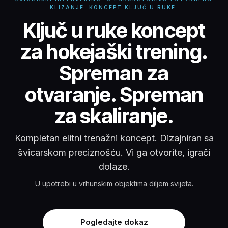
KLIZANJE. KONCEPT KLJUČ U RUKE.
Ključ u ruke koncept za
Ključ u ruke koncept
za hokejaški trening.
Spreman za
otvaranje. Spreman
za skaliranje.
Kompletan elitni trenažni koncept. Dizajniran sa
švicarskom preciznošću. Vi ga otvorite, igrači
dolaze.
U upotrebi u vrhunskim objektima diljem svijeta.
Pogledajte dokaz