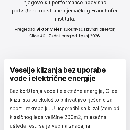
njegove su performanse neovisno
Čeština
potvrđene od strane njemačkog Fraunhofer
Magyar
instituta.
Hrvatski
Pregledao
Viktor Meier
, suosnivač i izvršni direktor,
Glice AG · Zadnji pregled: lipanj 2026.
Română
日本語
한국어
Veselje klizanja bez uporabe
vode i električne energije
中文
Русский
Bez korištenja vode i električne energije, Glice
klizališta su ekološko prihvatljivo rješenje za
Slovenčina
sport i rekreaciju. U usporedbi sa klizalištem od
Türkçe
klasičnog leda veličine 200m2, mjesečna
ušteda resursa je veoma značajna.
العربية