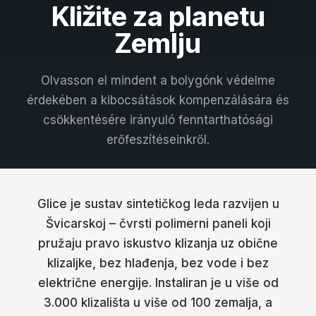
Kližite za planetu
Français
Zemlju
Nederlands
Olvasson el mindent a bolygónk védelme
Italiano
érdekében a kibocsátások kompenzálására és
Español
csökkentésére irányuló fenntarthatósági
erőfeszítéseinkről.
Português
Dansk
Svenska
Glice je sustav sintetičkog leda razvijen u
Švicarskoj – čvrsti polimerni paneli koji
Norsk
pružaju pravo iskustvo klizanja uz obične
Suomi
klizaljke, bez hlađenja, bez vode i bez
električne energije. Instaliran je u više od
Polski
3.000 klizališta u više od 100 zemalja, a