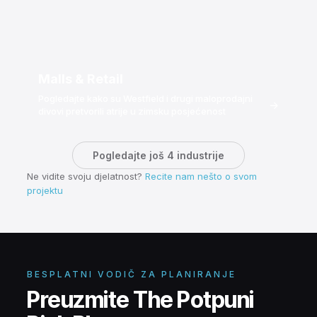
Malls & Retail
Pogledajte kako su Westfield i drugi maloprodajni
→
divovi pretvorili atrije u zimsku posjećenost
Pogledajte još 4 industrije
Ne vidite svoju djelatnost?
Recite nam nešto o svom
projektu
BESPLATNI VODIČ ZA PLANIRANJE
Preuzmite The Potpuni