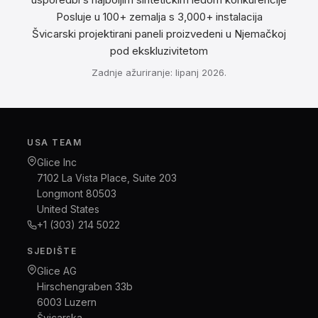
Posluje u 100+ zemalja s 3,000+ instalacija
Švicarski projektirani paneli proizvedeni u Njemačkoj
pod ekskluzivitetom
Zadnje ažuriranje: lipanj 2026.
USA TEAM
Glice Inc
7102 La Vista Place, Suite 203
Longmont 80503
United States
+1 (303) 214 5022
SJEDIŠTE
Glice AG
Hirschengraben 33b
6003 Luzern
Švicarska