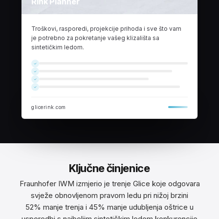
Rink Planner
Troškovi, rasporedi, projekcije prihoda i sve što vam
je potrebno za pokretanje vašeg klizališta sa
sintetičkim ledom.
glicerink.com
Ključne činjenice
Fraunhofer IWM izmjerio je trenje Glice koje odgovara
svježe obnovljenom pravom ledu pri nižoj brzini
52% manje trenja i 45% manje udubljenja oštrice u
usporedbi s najboljim sintetičkim ledom konkurencije