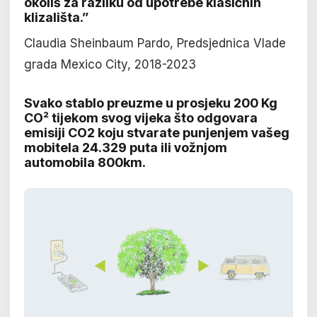
okoliš za razliku od upotrebe klasičnih
klizališta.”
Claudia Sheinbaum Pardo, Predsjednica Vlade
grada Mexico City, 2018-2023
Svako stablo preuzme u prosjeku 200 Kg
CO² tijekom svog vijeka što odgovara
emisiji CO2 koju stvarate punjenjem vašeg
mobitela 24.329 puta ili vožnjom
automobila 800km.