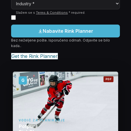
Slažem se s
Terms & Conditions
*
required
.
Nabavite Rink Planner
Bez neželjene pošte. Isporučeno odmah. Odjavite se bilo
kada..
Get the Rink Planner
PDF
G
GLICE
VODIČ ZA PLANIRANJE
Potpuni