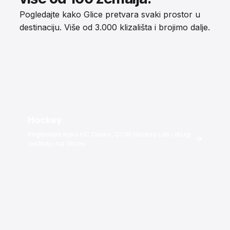
Pogledajte kako Glice pretvara svaki prostor u
destinaciju. Više od 3.000 klizališta i brojimo dalje.
Hockey
Pogledajte kako HC Davos, CCM Hockey Lab i drugi
→
vježbaju na Gliceu