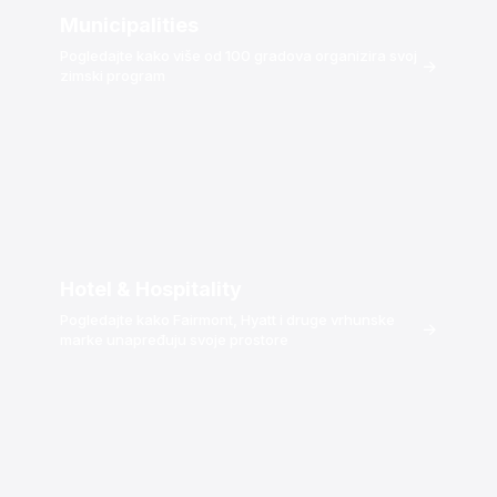
Municipalities
Pogledajte kako više od 100 gradova organizira svoj
→
zimski program
Hotel & Hospitality
Pogledajte kako Fairmont, Hyatt i druge vrhunske
→
marke unapređuju svoje prostore