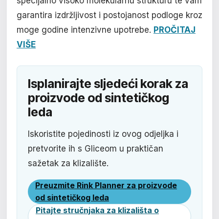
specijalno visoko molekularnu strukturu te vam
garantira izdržljivost i postojanost podloge kroz
moge godine intenzivne upotrebe.
PROČITAJ
VIŠE
Isplanirajte sljedeći korak za
proizvode od sintetičkog
leda
Iskoristite pojedinosti iz ovog odjeljka i
pretvorite ih s Gliceom u praktičan
sažetak za klizalište.
Preuzmite Rink Planner za proizvode
od sintetičkog leda
Pitajte stručnjaka za klizališta o