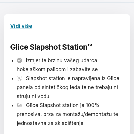
Čeština
Magyar
Vidi više
Hrvatski
Română
Glice Slapshot Station™
日本語
Izmjerite brzinu vašeg udarca
한국어
hokejaškom palicom i zabavite se
Slapshot station je napravljena iz Glice
中文
panela od sintetičkog leda te ne trebaju ni
Русский
struju ni vodu
Glice Slapshot station je 100%
Slovenčina
prenosiva, brza za montažu/demontažu te
Türkçe
jednostavna za skladištenje
العربية