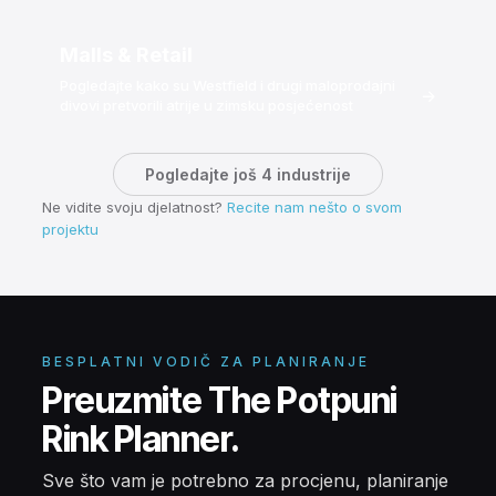
Malls & Retail
Pogledajte kako su Westfield i drugi maloprodajni
→
divovi pretvorili atrije u zimsku posjećenost
Pogledajte još 4 industrije
Ne vidite svoju djelatnost?
Recite nam nešto o svom
projektu
BESPLATNI VODIČ ZA PLANIRANJE
Preuzmite The Potpuni
Rink Planner.
Sve što vam je potrebno za procjenu, planiranje