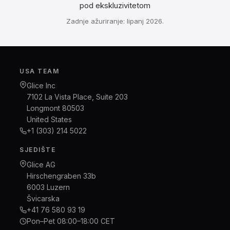
pod ekskluzivitetom
Zadnje ažuriranje: lipanj 2026.
USA TEAM
Glice Inc
7102 La Vista Place, Suite 203
Longmont 80503
United States
+1 (303) 214 5022
SJEDIŠTE
Glice AG
Hirschengraben 33b
6003 Luzern
Švicarska
+41 76 580 93 19
Pon–Pet 08:00–18:00 CET