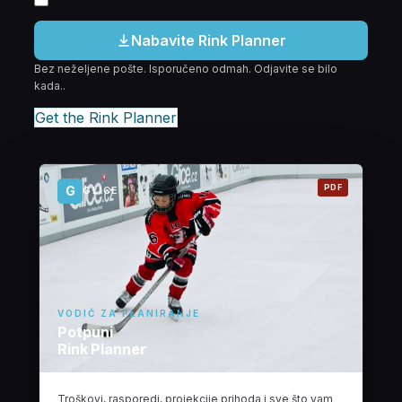
Nabavite Rink Planner
Bez neželjene pošte. Isporučeno odmah. Odjavite se bilo
kada..
Get the Rink Planner
PDF
G
GLICE
VODIČ ZA PLANIRANJE
Potpuni
Rink Planner
Troškovi, rasporedi, projekcije prihoda i sve što vam