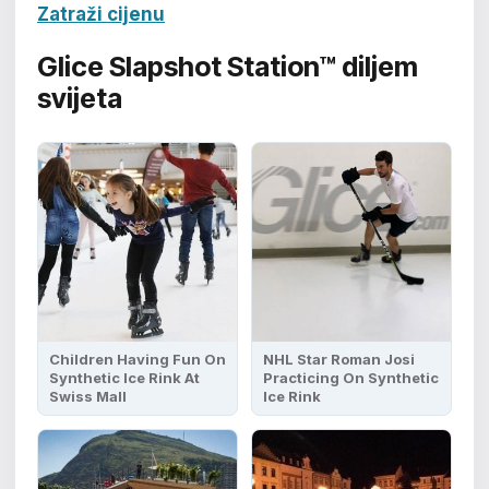
Zatraži cijenu
Glice Slapshot Station™
diljem
svijeta
Children Having Fun On
NHL Star Roman Josi
Synthetic Ice Rink At
Practicing On Synthetic
Swiss Mall
Ice Rink