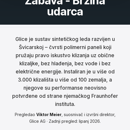
Zabava - Brzina
udarca
Français
Nederlands
Italiano
Glice je sustav sintetičkog leda razvijen u
Español
Švicarskoj – čvrsti polimerni paneli koji
pružaju pravo iskustvo klizanja uz obične
Português
klizaljke, bez hlađenja, bez vode i bez
Dansk
električne energije. Instaliran je u više od
3.000 klizališta u više od 100 zemalja, a
Svenska
njegove su performanse neovisno
Norsk
potvrđene od strane njemačkog Fraunhofer
instituta.
Suomi
Pregledao
Viktor Meier
, suosnivač i izvršni direktor,
Polski
Glice AG · Zadnji pregled: lipanj 2026.