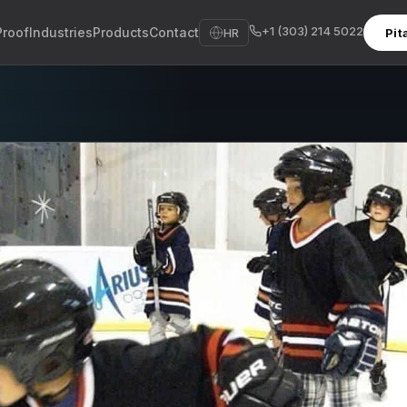
+1 (303) 214 5022
Proof
Industries
Products
Contact
HR
Pit
sh
sch