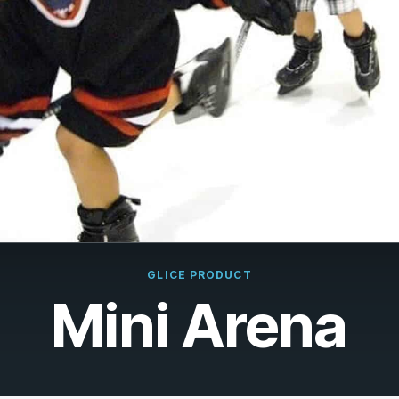
çais
rlands
ano
ñol
uguês
k
ska
GLICE PRODUCT
k
Mini Arena
i
i