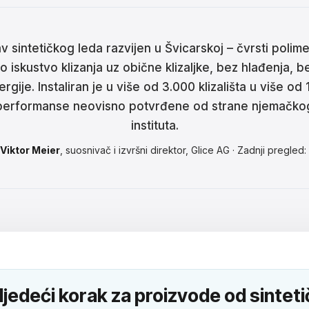
ina
ar
av sintetičkog leda razvijen u Švicarskoj – čvrsti polimer
tski
o iskustvo klizanja uz obične klizaljke, bez hlađenja, b
rgije. Instaliran je u više od 3.000 klizališta u više od
ână
performanse neovisno potvrđene od strane njemačko
instituta.
語
Viktor Meier
, suosnivač i izvršni direktor, Glice AG · Zadnji pregled:
어
кий
enčina
çe
sljedeći korak za proizvode od sintet
ا