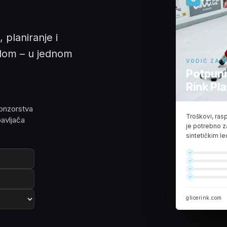
planiranje i
ledom – u jednom
VODIČ ZA 
Potpuni
Rink Pl
ponzorstva
Troškovi, ras
bavljača
je potrebno z
sintetičkim l
glicerink.com