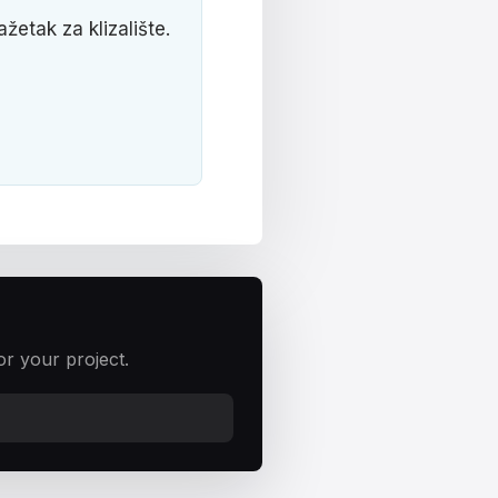
ažetak za klizalište.
or your project.