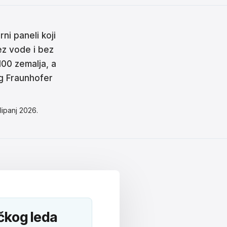
ni paneli koji
ez vode i bez
 100 zemalja, a
g Fraunhofer
 lipanj 2026.
ičkog leda