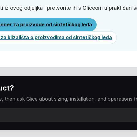
ti iz ovog odjeljka i pretvorite ih s Gliceom u praktičan s
anner za proizvode od sintetičkog leda
 za klizališta o proizvodima od sintetičkog leda
uct?
, then ask Glice about sizing, installation, and operations f