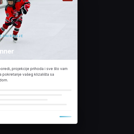
PLANIRANJE
anner
poredi, projekcije prihoda i sve što vam
a pokretanje vašeg klizališta sa
edom.