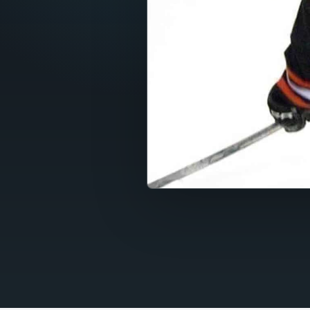
Fran
Nede
Itali
Espa
Port
Dans
Sven
Nors
Suom
Polsk