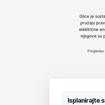
Češt
Magy
Glice je sust
Hrva
pružaju prav
električne ene
Rom
njegove su 
日本
Pregledao
한국
中文
Русс
Slov
Türk
Isplanirajte 
لعربية