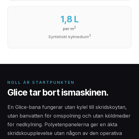
1,8 L
2
per m
3
Syntetiskt kylmedium
NOLL ÄR STARTPUNKTEN
Glice tar bort ismaskinen.
En Glice-bana fungerar utan kylel till skridskoytan,
utan banvatten för omspolning och utan köldmedier
för nedkylning. Polyetenpanelerna ger en äkta
skridskoupplevelse utan någon av den operativa