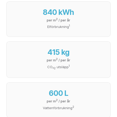
840 kWh
2
per m
/ per år
1
Elförbrukning
415 kg
2
per m
/ per år
1
CO₂
utsläpp
2
600 L
2
per m
/ per år
2
Vattenförbrukning