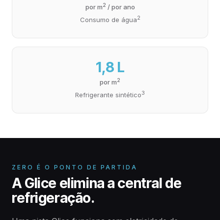
2
por m
/ por ano
2
Consumo de água
1,8 L
2
por m
3
Refrigerante sintético
ZERO É O PONTO DE PARTIDA
A Glice elimina a central de
refrigeração.