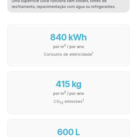
Uma superfície Glice funciona sem chillers, torres de
resfriamento, repavimentação com água ou refrigerantes.
840 kWh
2
por m
/ por ano
1
Consumo de eletricidade
415 kg
2
por m
/ por ano
1
CO₂
emissões
2
600 L