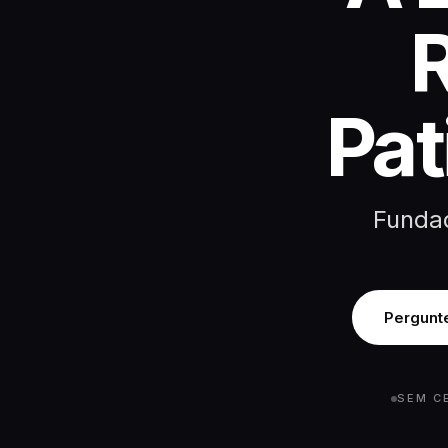
Pat
Fundad
Pergunte
SEM C