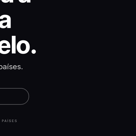
a
elo.
países.
 PAÍSES