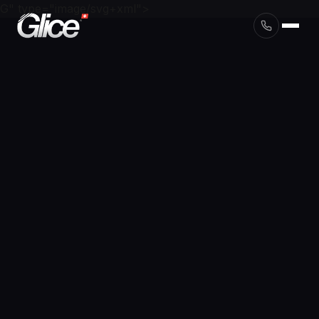
G" type="image/svg+xml">
English
Deutsch
Français
Nederlands