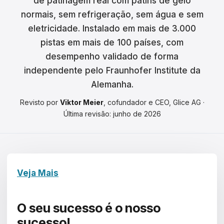
de patinagem real com patins de gelo
Čeština
normais, sem refrigeração, sem água e sem
Magyar
eletricidade. Instalado em mais de 3.000
pistas em mais de 100 países, com
Hrvatski
desempenho validado de forma
Română
independente pelo Fraunhofer Institute da
Alemanha.
日本語
Revisto por
Viktor Meier
, cofundador e CEO, Glice AG ·
한국어
Última revisão: junho de 2026
中文
Русский
Veja Mais
Slovenčina
Türkçe
O seu sucesso
é o nosso
sucesso!
العربية