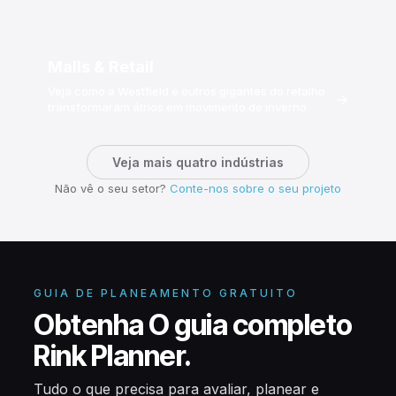
Malls & Retail
Veja como a Westfield e outros gigantes do retalho
→
transformaram átrios em movimento de inverno
Veja mais quatro indústrias
Não vê o seu setor?
Conte-nos sobre o seu projeto
GUIA DE PLANEAMENTO GRATUITO
Obtenha O guia completo
Rink Planner.
Tudo o que precisa para avaliar, planear e