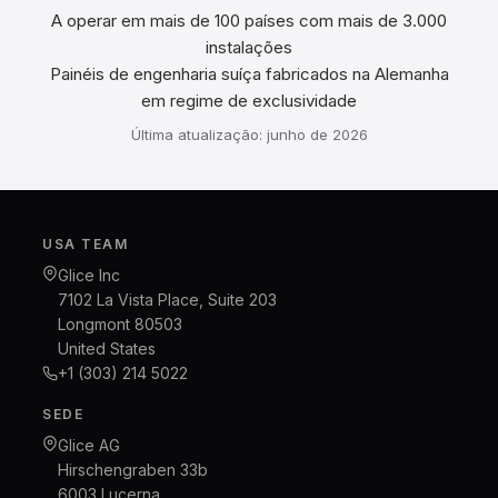
A operar em mais de 100 países com mais de 3.000
instalações
Painéis de engenharia suíça fabricados na Alemanha
em regime de exclusividade
Última atualização: junho de 2026
USA TEAM
Glice Inc
7102 La Vista Place, Suite 203
Longmont 80503
United States
+1 (303) 214 5022
SEDE
Glice AG
Hirschengraben 33b
6003 Lucerna