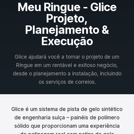
Meu Ringue - Glice
Français
Projeto,
Nederlands
Planejamento &
Italiano
Execução
Español
Glice ajudará você a tornar o projeto de um
Português
Ringue em um rentável e exitoso negócio,
Dansk
desde o planejamento a instalação, incluindo
os serviços de correios.
Svenska
Norsk
Glice é um sistema de pista de gelo sintético
Suomi
de engenharia suíça – painéis de polímero
Polski
sólido que proporcionam uma experiência