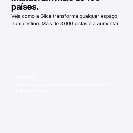
países.
Veja como a Glice transforma qualquer espaço
num destino. Mais de 3.000 pistas e a aumentar.
Hockey
Veja como o HC Davos, o CCM Hockey Lab e outros
→
treinam no Glice.