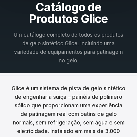
Catálogo de
Français
Produtos Glice
Nederlands
Um catálogo completo de todos os produtos
Italiano
de gelo sintético Glice, incluindo uma
Español
variedade de equipamentos para patinagem
no gelo.
Português
Dansk
Svenska
Glice é um sistema de pista de gelo sintético
de engenharia suíça – painéis de polímero
Norsk
sólido que proporcionam uma experiência
Suomi
de patinagem real com patins de gelo
normais, sem refrigeração, sem água e sem
Polski
eletricidade. Instalado em mais de 3.000