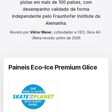
pistas em mais de 100 países, com
Čeština
desempenho validado de forma
Magyar
independente pelo Fraunhofer Institute da
Alemanha.
Hrvatski
Revisto por
Viktor Meier
, cofundador e CEO, Glice AG ·
Română
Última revisão: junho de 2026
日本語
한국어
Paineis Eco-Ice Premium Glice
中文
Русский
Slovenčina
Türkçe
العربية