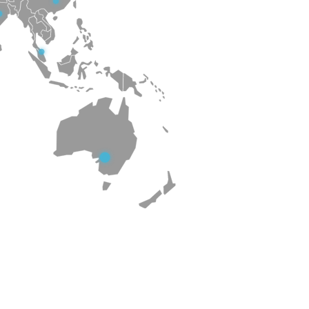
szágot, Franciaországot,
an és a Karib-térségben