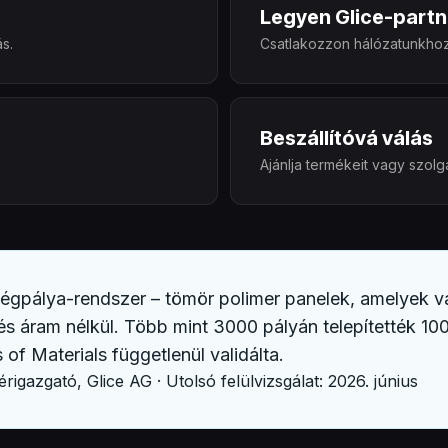
Legyen Glice-partn
s.
Csatlakozzon hálózatunkho
Beszállítóvá válás
Ajánlja termékeit vagy szolgá
s jégpálya-rendszer – tömör polimer panelek, amelyek v
s áram nélkül. Több mint 3000 pályán telepítették 100
of Materials függetlenül validálta.
érigazgató, Glice AG · Utolsó felülvizsgálat: 2026. június