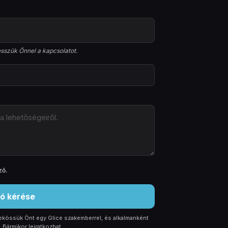
sszük Önnel a kapcsolatot.
Bérlés
OTRA?
 belül
3–6 hónap
ző
.
enően
Még nem biztos
ió kérése
zekössük Önt egy Glice szakemberrel, és alkalmanként
 Bármikor leiratkozhat.