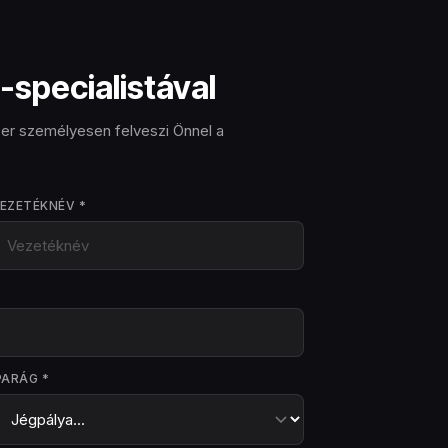
-specialistával
ber személyesen felveszi Önnel a
EZETÉKNÉV *
PARÁG *