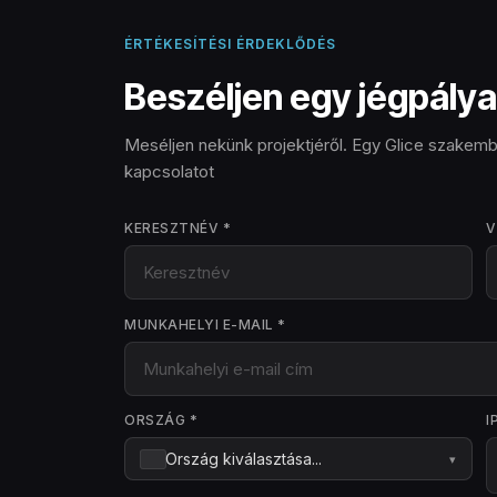
Čeština
ÉRTÉKESÍTÉSI ÉRDEKLŐDÉS
Magyar
Beszéljen egy jégpálya
Hrvatski
Meséljen nekünk projektjéről. Egy Glice szakem
Română
kapcsolatot
日本語
KERESZTNÉV *
V
한국어
中文
MUNKAHELYI E-MAIL *
Русский
Slovenčina
ORSZÁG *
I
Türkçe
Ország kiválasztása...
▾
العربية