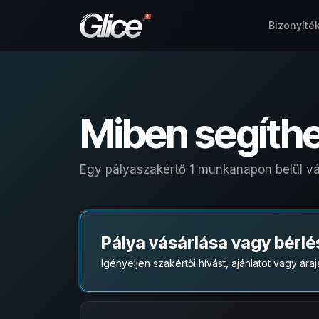
Bizonyíté
Miben segíth
Egy pályaszakértő 1 munkanapon belül vá
Pálya vásárlása vagy bérlé
Igényeljen szakértői hívást, ajánlatot vagy áraj
English
Deutsch