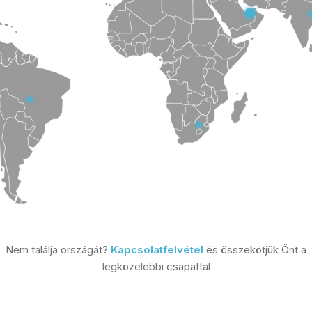
Nem találja országát?
Kapcsolatfelvétel
és összekötjük Önt a
legközelebbi csapattal
gál ki Európa-szerte (beleértve a svájci központot Luzernben, Németor
yesült Királyságot), Észak-Amerikában (USA és Kanada), Latin-Amerikáb