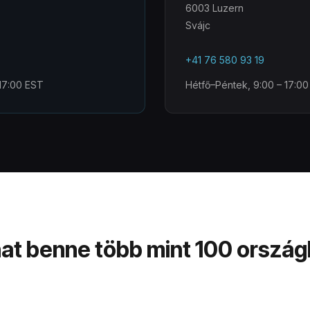
6003 Luzern
Svájc
+41 76 580 93 19
 17:00 EST
Hétfő–Péntek, 9:00 – 17:0
hat benne több mint 100 ország