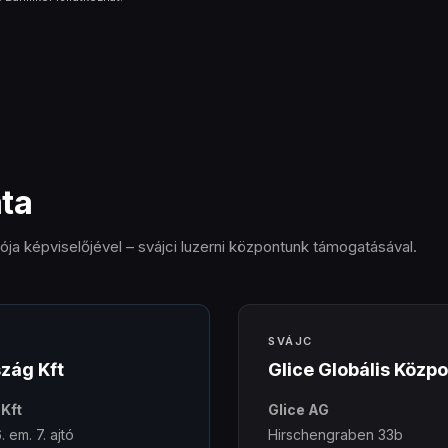
ata
ója képviselőjével – svájci luzerni központunk támogatásával.
SVÁJC
zág Kft
Glice Globális Közpo
Kft
Glice AG
. em. 7. ajtó
Hirschengraben 33b