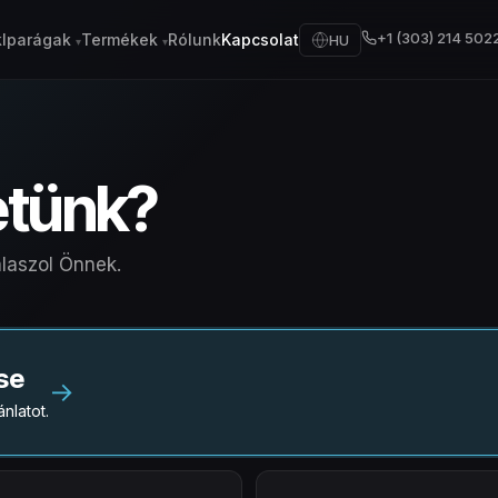
+1 (303) 214 502
k
Iparágak
Termékek
Rólunk
Kapcsolat
HU
etünk?
laszol Önnek.
se
→
ánlatot.