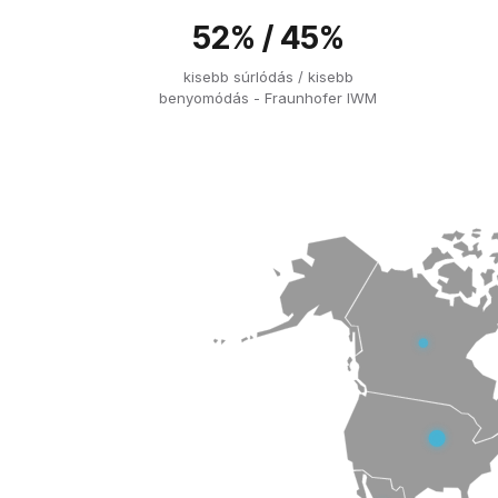
52% / 45%
kisebb súrlódás / kisebb
benyomódás - Fraunhofer IWM