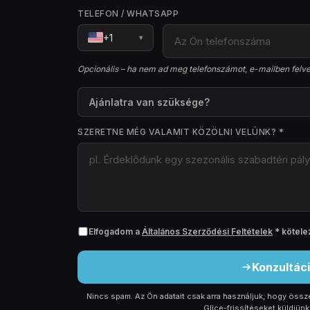
TELEFON / WHATSAPP
+1
▾
Opcionális – ha nem ad meg telefonszámot, e-mailben felve
Ajánlatra van szüksége?
SZERETNE MÉG VALAMIT KÖZÖLNI VELÜNK? *
Vásárlás
MIKORRA VAN SZÜKSÉGE A MŰKÖDŐKÉPES ÁLLAP
1 hónapon belül
3 hónapon
Elfogadom a
Általános Szerződési Feltételek
*
kötele
Ebben a téli szezonban
Ezen túlm
Konzultác
Nincs spam. Az Ön adatait csak arra használjuk, hogy öss
Glice-frissítéseket küldjünk.