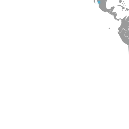
A Glice ügyfeleket szol
Olaszországot és az Eg