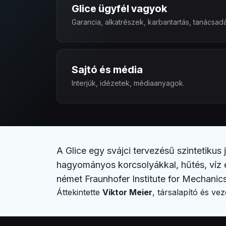
Glice ügyfél vagyok
Français
Garancia, alkatrészek, karbantartás, tanácsadá
Nederlands
Italiano
Sajtó és média
Español
Interjúk, idézetek, médiaanyagok.
Português
Dansk
Svenska
A Glice egy svájci tervezésű szintetiku
Norsk
hagyományos korcsolyákkal, hűtés, víz é
német Fraunhofer Institute for Mechanics 
Suomi
Áttekintette
Viktor Meier
, társalapító és vez
Polski