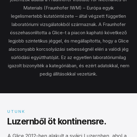
Materials (Fraunhofer IWM) – Európa egyik
legelismertebb kutatóintézete – által végzett független
laboratóriumi vizsgálatokból származnak. A Fraunhofer
összehasonlította a Glice-t a piacon kapható következő
legjobb szintetikus jéggel, és megállapította, hogy a Glice
alacsonyabb korcsolyázási sebességnél eléri a valódi jég
súrlódási együtthatóját. Ez az egyetlen laboratóriumilag
igazolt bizonyíték a kategóriában, és ezért adatokkal, nem
pedig állításokkal vezetünk.
UTUNK
Luzernből öt kontinensre.
A Glice 2012-ben alakult a svájci Luzernben, ahol a