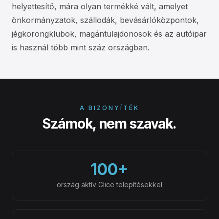
helyettesítő, mára olyan termékké vált, amelyet
önkormányzatok, szállodák, bevásárlóközpontok,
jégkorongklubok, magántulajdonosok és az autóipar
is használ több mint száz országban.
A BIZONYÍTÉK
Számok, nem szavak.
100+
ország aktív Glice telepítésekkel