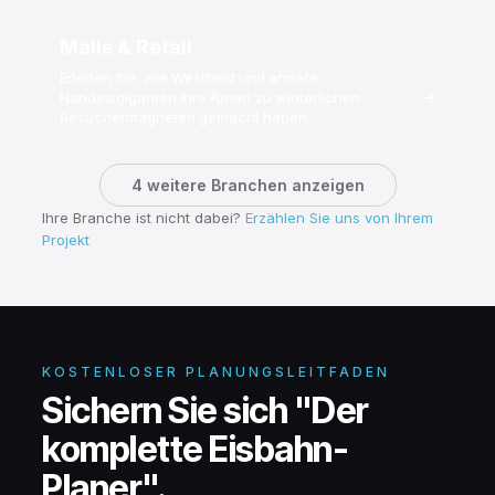
Malls & Retail
Erleben Sie, wie Westfield und andere
→
Handelsgiganten ihre Atrien zu winterlichen
Besuchermagneten gemacht haben
4 weitere Branchen anzeigen
Ihre Branche ist nicht dabei?
Erzählen Sie uns von Ihrem
Projekt
KOSTENLOSER PLANUNGSLEITFADEN
Sichern Sie sich "Der
komplette Eisbahn-
Planer".