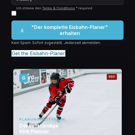
Ich stimme den
Terms & Conditions
*
required
.
"Der komplette Eisbahn-Planer"
erhalten
Kein Spam. Sofort zugestellt. Jederzeit abmelden..
Get the Eisbahn-Planer
PDF
G
GLICE
PLANUNGSLEITFADEN
Der vollständige
Rink Planner