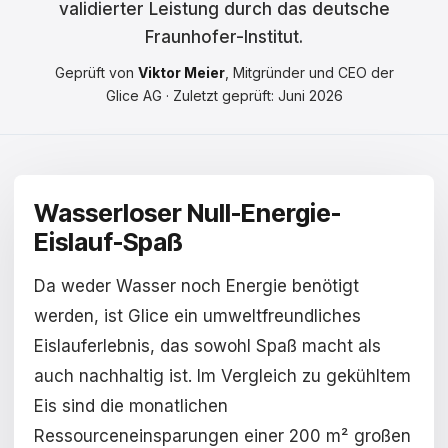
validierter Leistung durch das deutsche
Čeština
Fraunhofer-Institut.
Magyar
Geprüft von
Viktor Meier
, Mitgründer und CEO der
Hrvatski
Glice AG · Zuletzt geprüft: Juni 2026
Română
日本語
Wasserloser Null-Energie-
한국어
Eislauf-Spaß
中文
Da weder Wasser noch Energie benötigt
Русский
werden, ist Glice ein umweltfreundliches
Eislauferlebnis, das sowohl Spaß macht als
Slovenčina
auch nachhaltig ist. Im Vergleich zu gekühltem
Türkçe
Eis sind die monatlichen
Ressourceneinsparungen einer 200 m² großen
العربية