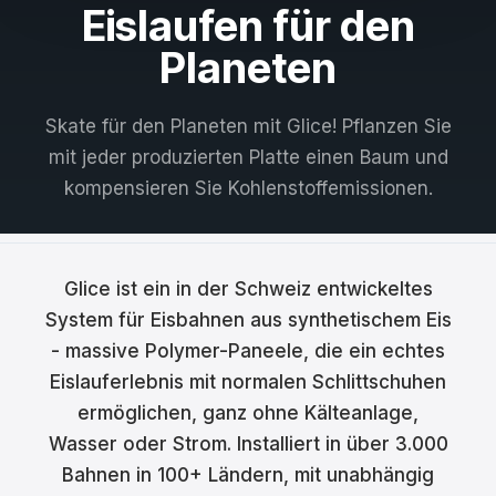
Eislaufen für den
Français
Planeten
Nederlands
Skate für den Planeten mit Glice! Pflanzen Sie
Italiano
mit jeder produzierten Platte einen Baum und
Español
kompensieren Sie Kohlenstoffemissionen.
Português
Dansk
Glice ist ein in der Schweiz entwickeltes
Svenska
System für Eisbahnen aus synthetischem Eis
- massive Polymer-Paneele, die ein echtes
Norsk
Eislauferlebnis mit normalen Schlittschuhen
Suomi
ermöglichen, ganz ohne Kälteanlage,
Wasser oder Strom. Installiert in über 3.000
Polski
Bahnen in 100+ Ländern, mit unabhängig