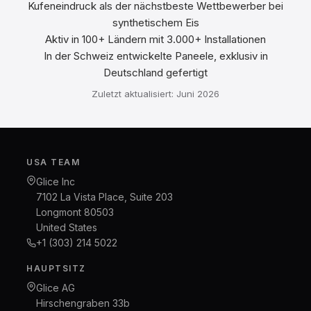
Kufeneindruck als der nächstbeste Wettbewerber bei
synthetischem Eis
Aktiv in 100+ Ländern mit 3.000+ Installationen
In der Schweiz entwickelte Paneele, exklusiv in
Deutschland gefertigt
Zuletzt aktualisiert: Juni 2026
USA TEAM
Glice Inc
7102 La Vista Place, Suite 203
Longmont 80503
United States
+1 (303) 214 5022
HAUPTSITZ
Glice AG
Hirschengraben 33b