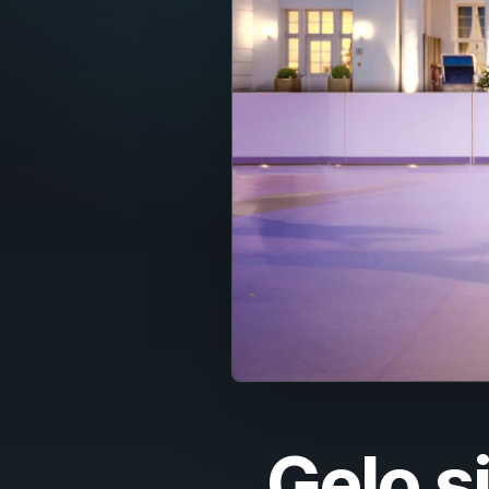
Fran
Nede
Itali
Espa
Port
Dans
Sven
Nors
Suom
Gelo si
Polsk