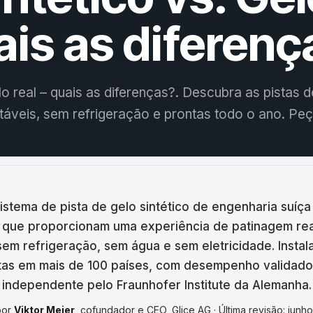
ina
ais as diferenç
ar
tski
lo real – quais as diferenças?. Descubra as pistas de
ână
táveis, sem refrigeração e prontas todo o ano. P
語
어
istema de pista de gelo sintético de engenharia suíça
кий
o que proporcionam uma experiência de patinagem rea
sem refrigeração, sem água e sem eletricidade. Insta
enčina
tas em mais de 100 países, com desempenho validad
çe
independente pelo Fraunhofer Institute da Alemanha.
ا
por
Viktor Meier
, cofundador e CEO, Glice AG · Última revisão: junh