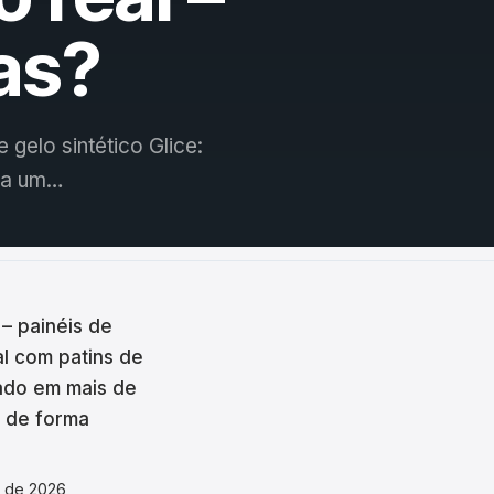
as?
 gelo sintético Glice:
eça um…
 – painéis de
l com patins de
lado em mais de
o de forma
o de 2026