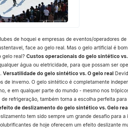
lubes de hoquei e empresas de eventos/operadores de la
tentavel, face ao gelo real. Mas o gelo artificial é bom
o gelo real?
Custos operacionais do gelo sintético vs.
qualquer água ou eletricidade, para que possam ser op
l.
Versatilidade do gelo sintético vs. O gelo real
Devid
rios de inverno. O gelo sintético é completamente indep
ano, e em qualquer parte do mundo - mesmo nos trópicos
a de refrigeração, também torna a escolha perfeita para
efeito de deslizamento do gelo sintético vs. Gelo rea
deslizamento tem sido sempre um grande desafio para a i
lubrificantes de hoje oferecem um efeito deslizante m