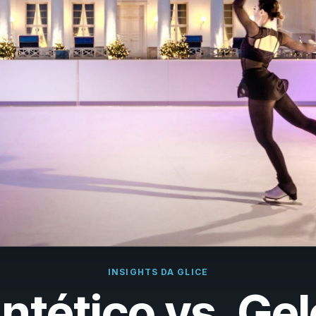
çais
rlands
ano
ñol
uguês
k
ska
k
i
INSIGHTS DA GLICE
ntético vs. Gel
i