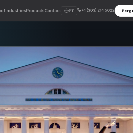
+1 (303) 214 5022
oof
Industries
Products
Contact
PT
Pergu
sh
sch