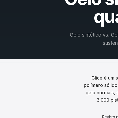
Češt
qu
Magy
Hrva
Gelo sintético vs. Ge
Rom
susten
日本
한국
中文
Glice é um s
Русс
polímero sólid
gelo normais, 
Slov
3.000 pis
Türk
لعربية
Revisto 