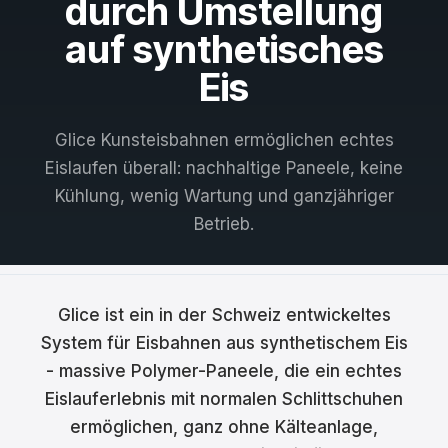
durch Umstellung
Français
auf synthetisches
Nederlands
Eis
Italiano
Glice Kunsteisbahnen ermöglichen echtes
Español
Eislaufen überall: nachhaltige Paneele, keine
Kühlung, wenig Wartung und ganzjähriger
Português
Betrieb.
Dansk
Svenska
Glice ist ein in der Schweiz entwickeltes
Norsk
System für Eisbahnen aus synthetischem Eis
- massive Polymer-Paneele, die ein echtes
Suomi
Eislauferlebnis mit normalen Schlittschuhen
Polski
ermöglichen, ganz ohne Kälteanlage,