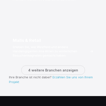
Malls & Retail
Erleben Sie, wie Westfield und andere
→
Handelsgiganten ihre Atrien zu winterlichen
Besuchermagneten gemacht haben
4 weitere Branchen anzeigen
Ihre Branche ist nicht dabei?
Erzählen Sie uns von Ihrem
Projekt