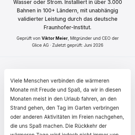
Wasser oder Strom. Installiert in über 3.000
Čeština
Bahnen in 100+ Ländern, mit unabhängig
Magyar
validierter Leistung durch das deutsche
Fraunhofer-Institut.
Hrvatski
Geprüft von
Viktor Meier
, Mitgründer und CEO der
Română
Glice AG · Zuletzt geprüft: Juni 2026
日本語
한국어
Viele Menschen verbinden die wärmeren
中文
Monate mit Freude und Spaß, da wir in diesen
Русский
Monaten meist in den Urlaub fahren, an den
Slovenčina
Strand gehen, den Tag im Garten verbringen
oder anderen Aktivitäten im Freien nachgehen,
Türkçe
die uns Spaß machen. Die Rückkehr der
العربية
wärmeren Tage wird jedoch nicht immer von