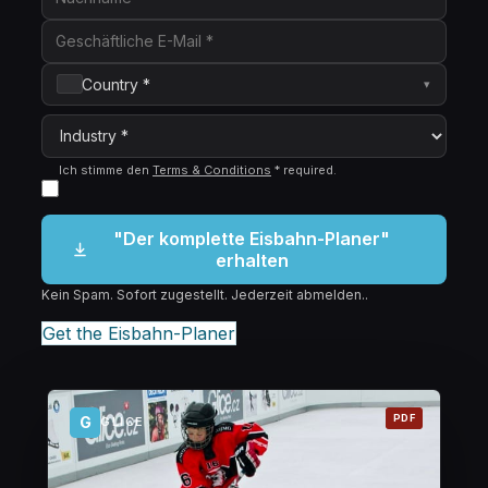
Country *
▾
Ich stimme den
Terms & Conditions
*
required
.
"Der komplette Eisbahn-Planer"
erhalten
Kein Spam. Sofort zugestellt. Jederzeit abmelden..
Get the Eisbahn-Planer
PDF
G
GLICE