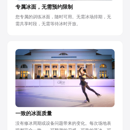
专属冰面，无需预约限制
通过冰场经理认证，管理轻松。
您专属的训练冰面，随时可用。无需冰场排期，无
Glice 提供冰场经理认证，帮助您的团队运营和维护冰场，支
需共享时段，无需等待冰时开放。
持长期表面质量和世界级滑冰体验。
对合成冰的工作原理有疑问？与我们的团队交流 →
一致的冰面质量
没有修冰周期或设备问题带来的变化。每次场地表