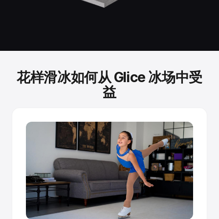
性能经过独立测试验证。
Fraunhofer Institute 测试证实，Glice 合成冰的滑行性能可
与真冰滑冰速度相媲美。
自我优化表面。
花样滑冰如何从 Glice 冰场中受
烧结面板在冰刀产生微观划痕时释放新鲜润滑剂——滑得越
益
多，滑行越顺畅。
榫槽连接。
面板像拼花地板一样互锁——精密加工的接缝形成无缝表
面。接缝 100% 齐平，脚下无法察觉。
可安装于任何地点，无需许可证。
面板可直接铺设在混凝土、沥青、运动地板或活动地板上。
无需锚固、钻孔或施工许可。高端面板每面可使用10年以
上，且可翻转使用。