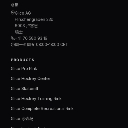
总部
Glice AG
Hirschengraben 33b
6003 卢塞恩
瑞士
+41 76 580 93 19
周一至周五 08:00–18:00 CET
PRODUCTS
Glice Pro Rink
Glice Hockey Center
Glice Skatemill
Glice Hockey Training Rink
Glice Complete Recreational Rink
Glice 冰壶场