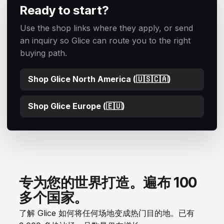
Ready to start?
Use the shop links where they apply, or send
an inquiry so Glice can route you to the right
buying path.
Shop Glice North America (🇺🇸🇨🇦)
Shop Glice Europe (🇪🇺)
专为您的世界打造。遍布 100
多个国家。
了解 Glice 如何将任何场地变成热门目的地。已有