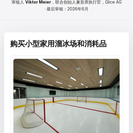
审核人
Viktor Meier
，联合创始人兼首席执行官，Glice AG
Čeština
· 最后审核：2026年6月
Magyar
Hrvatski
Română
购买小型家用溜冰场和消耗品
日本語
한국어
中文
Русский
Slovenčina
Türkçe
العربية