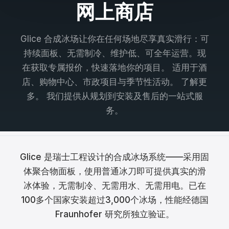
网上商店
Français
Nederlands
Glice 合成冰场让你在任何场地尽享真实滑行：可
持续面板、无需制冷、维护低、可全年运营。现
Italiano
在获取专属报价，快速落地你的项目。 适用于酒
Español
店、购物中心、市政项目与季节性活动。 了解更
多。 我们提供从规划到安装及售后的一站式服
Português
务。
Dansk
Svenska
Glice 是瑞士工程设计的合成冰场系统——采用固
Norsk
体聚合物面板，使用普通冰刀即可提供真实的滑
冰体验，无需制冷、无需用水、无需用电。已在
Suomi
100多个国家安装超过3,000个冰场，性能经德国
Polski
Fraunhofer 研究所独立验证。