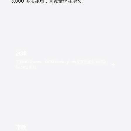
3,000 多块冰场，且数量仍在增长。
冰球
了解HC Davos、CCM Hockey Lab及其他团队如何在
→
Glice上训练
市政