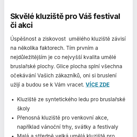
Skvělé kluziště pro
Váš festival
či akci
Úspěšnost a ziskovost umělého kluziště závisí
na několika faktorech. Tím prvním a
nejdůležitějším je co nejvyšší kvalita umělé
bruslařské plochy. Glice plocha splní všechna
očekávání Vašich zákazníků, oni si bruslení
užijí a budou se k Vám vracet.
VÍCE ZDE
Kluziště ze syntetického ledu pro bruslařské
školy
Přenosná kluziště pro venkovní akce,
například vánoční trhy, svátky a festivaly
Malá a středně velká umělá kluziště pro