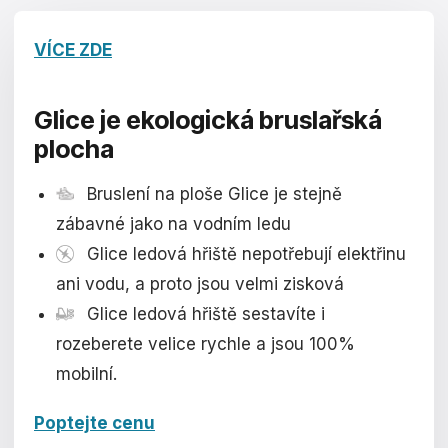
Čeština
VÍCE ZDE
Magyar
Hrvatski
Glice je
ekologická
bruslařská
Română
plocha
日本語
Bruslení na ploše Glice je stejně
zábavné jako na vodním ledu
한국어
Glice ledová hřiště nepotřebují elektřinu
中文
ani vodu, a proto jsou velmi zisková
Русский
Glice ledová hřiště sestavíte i
rozeberete velice rychle a jsou 100%
Slovenčina
mobilní.
Türkçe
Poptejte cenu
العربية