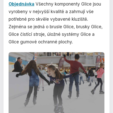
Objednávka
Všechny komponenty Glice jsou
vyrobeny v nejvyšší kvalitě a zahrnují vše
potřebné pro skvěle vybavené kluziště.
Zejména se jedná o brusle Glice, brusky Glice,
Glice čistící stroje, úložné systémy Glice a
Glice gumové ochranné plochy.