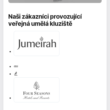
Naši zákazníci provozující
veřejná umělá kluziště