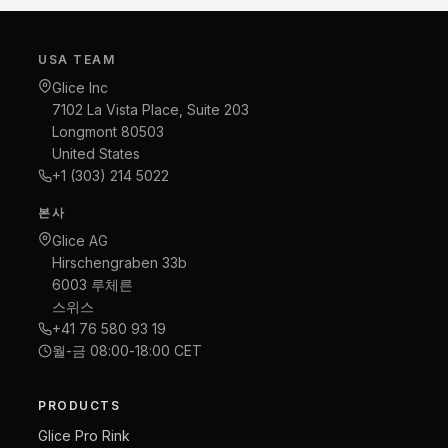
USA TEAM
Glice Inc
7102 La Vista Place, Suite 203
Longmont 80503
United States
+1 (303) 214 5022
본사
Glice AG
Hirschengraben 33b
6003 루체른
스위스
+41 76 580 93 19
월-금 08:00-18:00 CET
PRODUCTS
Glice Pro Rink