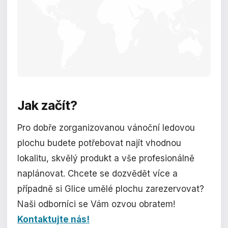
Jak
začít?
Pro dobře zorganizovanou vánoční ledovou
plochu budete potřebovat najít vhodnou
lokalitu, skvělý produkt a vše profesionálně
naplánovat. Chcete se dozvědět více a
případně si Glice umělé plochu zarezervovat?
Naši odborníci se Vám ozvou obratem!
Kontaktujte nás!