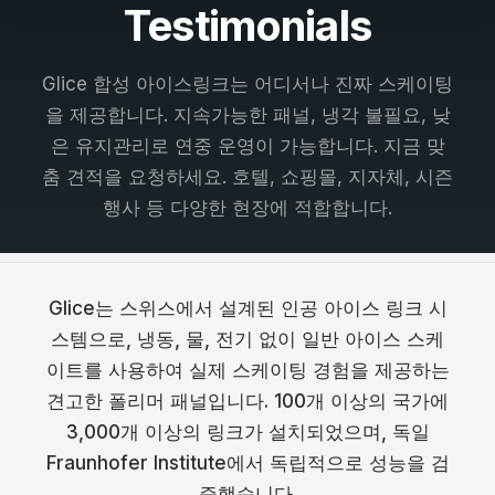
Testimonials
Français
Nederlands
Glice 합성 아이스링크는 어디서나 진짜 스케이팅
을 제공합니다. 지속가능한 패널, 냉각 불필요, 낮
Italiano
은 유지관리로 연중 운영이 가능합니다. 지금 맞
Español
춤 견적을 요청하세요. 호텔, 쇼핑몰, 지자체, 시즌
행사 등 다양한 현장에 적합합니다.
Português
Dansk
Glice는 스위스에서 설계된 인공 아이스 링크 시
Svenska
스템으로, 냉동, 물, 전기 없이 일반 아이스 스케
Norsk
이트를 사용하여 실제 스케이팅 경험을 제공하는
견고한 폴리머 패널입니다. 100개 이상의 국가에
Suomi
3,000개 이상의 링크가 설치되었으며, 독일
Polski
Fraunhofer Institute에서 독립적으로 성능을 검
증했습니다.