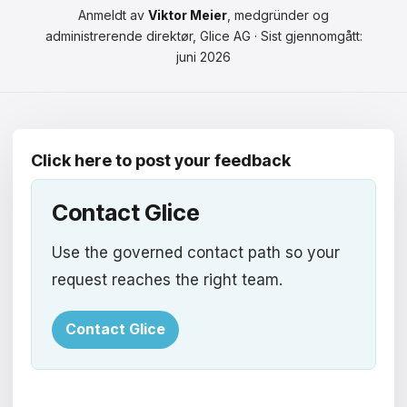
Čeština
Anmeldt av
Viktor Meier
, medgründer og
administrerende direktør, Glice AG · Sist gjennomgått:
Magyar
juni 2026
Hrvatski
Română
Click here to post your feedback
日本語
한국어
Contact Glice
中文
Use the governed contact path so your
request reaches the right team.
Русский
Slovenčina
Contact Glice
Türkçe
العربية