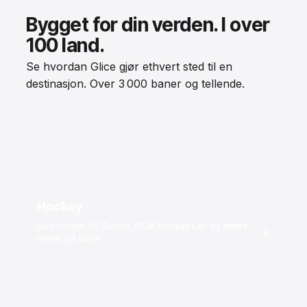
Bygget for din verden. I over
100 land.
Se hvordan Glice gjør ethvert sted til en
destinasjon. Over 3 000 baner og tellende.
Hockey
Se hvordan HC Davos, CCM Hockey Lab og andre
→
trener på Glice