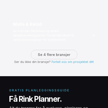
Malls & Retail
Se hvordan Westfield og andre
→
detaljhandelsgiganter forvandlet atrier til
vinterdestinasjoner for kundestrøm
Se 4 flere bransjer
Ser du ikke din bransje?
Fortell oss om prosjektet ditt
GRATIS PLANLEGGINGSGUIDE
Få Rink Planner.
Alt du trenger for å evaluere, planlegge og