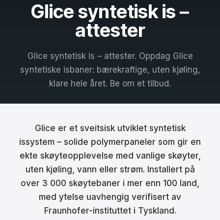
Glice syntetisk is –
Français
attester
Nederlands
Glice syntetisk is – attester. Oppdag Glice
Italiano
syntetiske isbaner: bærekraftige, uten kjøling,
Español
klare hele året. Be om et tilbud.
Português
Dansk
Glice er et sveitsisk utviklet syntetisk
Svenska
issystem – solide polymerpaneler som gir en
ekte skøyteopplevelse med vanlige skøyter,
Norsk
uten kjøling, vann eller strøm. Installert på
Suomi
over 3 000 skøytebaner i mer enn 100 land,
med ytelse uavhengig verifisert av
Polski
Fraunhofer-instituttet i Tyskland.