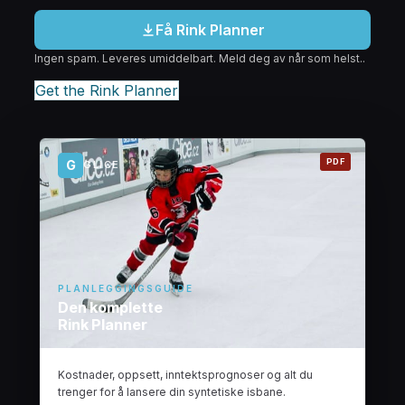
Få Rink Planner
Ingen spam. Leveres umiddelbart. Meld deg av når som helst..
Get the Rink Planner
PDF
G
GLICE
PLANLEGGINGSGUIDE
Den komplette
Rink Planner
Kostnader, oppsett, inntektsprognoser og alt du
trenger for å lansere din syntetiske isbane.