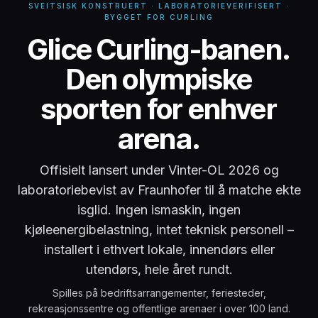
SVEITSISK KONSTRUERT · LABORATORIEVERIFISERT ·
BYGGET FOR CURLING
Glice Curlingbane –
Glice Curling-banen.
Den olympiske
sporten for enhver
arena.
Offisielt lansert under Vinter-OL 2026 og
laboratoriebevist av Fraunhofer til å matche ekte
isglid. Ingen ismaskin, ingen
kjøleenergibelastning, intet teknisk personell –
installert i ethvert lokale, innendørs eller
utendørs, hele året rundt.
Spilles på bedriftsarrangementer, feriesteder,
rekreasjonssentre og offentlige arenaer i over 100 land.