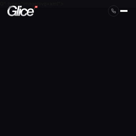
G" type="image/svg+xml">
English
Deutsch
Français
Nederlands