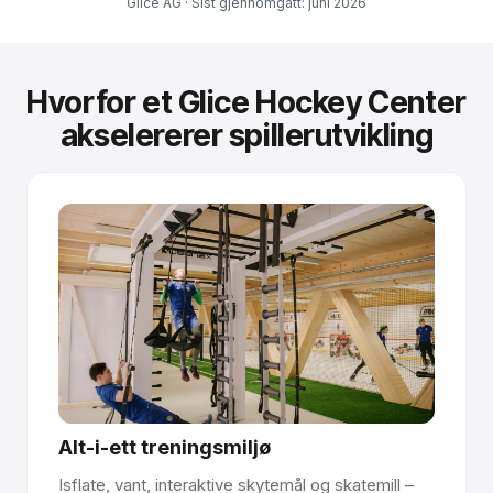
Glice AG · Sist gjennomgått: juni 2026
Hvorfor et Glice Hockey Center
akselererer spillerutvikling
Alt-i-ett treningsmiljø
Isflate, vant, interaktive skytemål og skatemill –