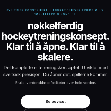
SVEITSISK KONSTRUERT. LABORATORIEVERIFISERT GLID.
NØKKELFERDIG KONSEPT.
nøkkelferdig hock
nøkkelferdig
hockeytreningskonsept.
Klar til å åpne. Klar til å
skalere.
Det komplette elitetreningskonseptet. Utviklet med
sveitsisk presisjon. Du åpner det, spillerne kommer.
Brukt i verdensklassefasiliteter over hele verden.
Se beviset