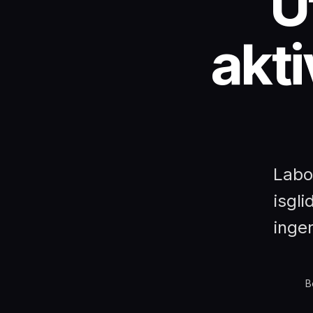
U
akti
Labor
isgli
ingen
B