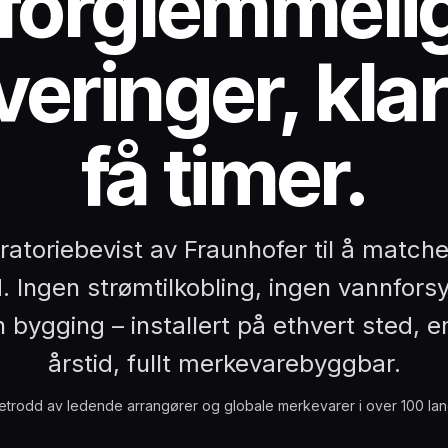
forglemmeli
veringer, kla
få timer.
atoriebevist av Fraunhofer til å match
d. Ingen strømtilkobling, ingen vannfors
 bygging – installert på ethvert sted, 
årstid, fullt merkevarebyggbar.
etrodd av ledende arrangører og globale merkevarer i over 100 lan