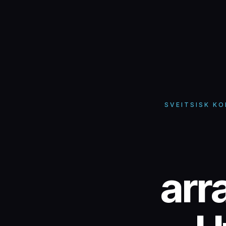
SVEITSISK K
arr