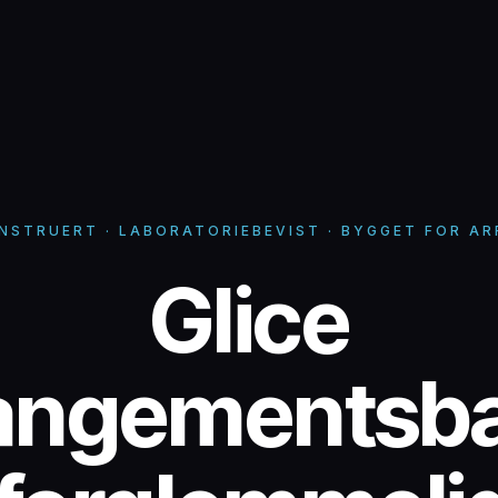
ONSTRUERT · LABORATORIEBEVIST · BYGGET FOR A
Glice-a
Glice
angementsb