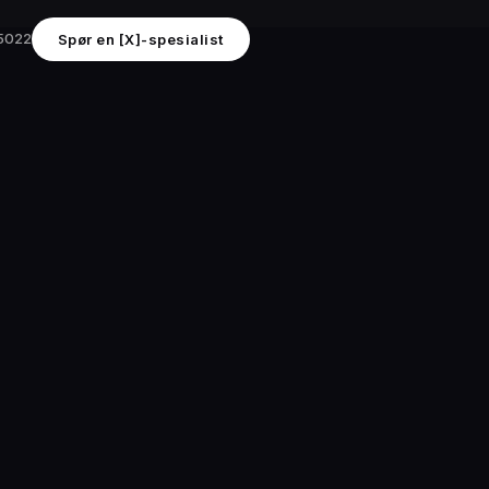
 5022
Spør en [X]-spesialist