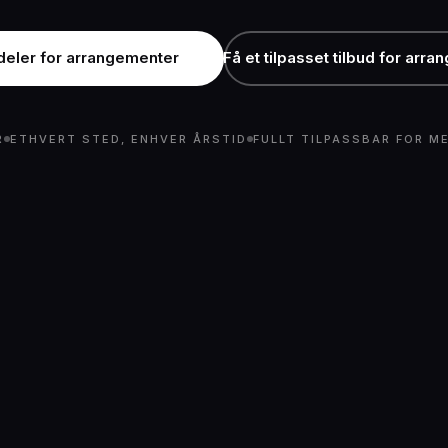
deler for arrangementer
Få et tilpasset tilbud for arra
R
ETHVERT STED, ENHVER ÅRSTID
FULLT TILPASSBAR FOR 