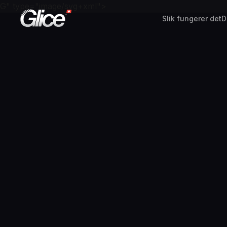
G" type="image/svg+xml">
Slik fungerer det
D
English
Deutsch
Français
Nederlands