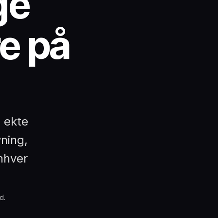
ge
re på
e ekte
yning,
enhver
d.