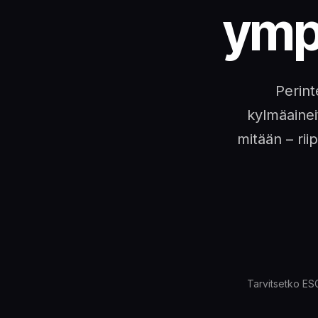
ymp
Perint
kylmäaineit
mitään – rii
Tarvitsetko ES