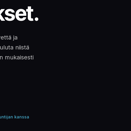
set.
että ja
uluta niistä
en mukaisesti
tuntijan kanssa