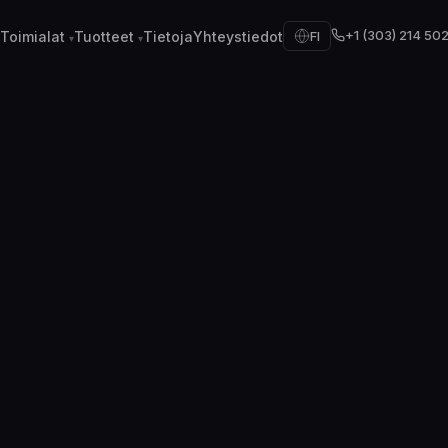
+1 (303) 214 50
Toimialat
Tuotteet
Tietoja
Yhteystiedot
FI