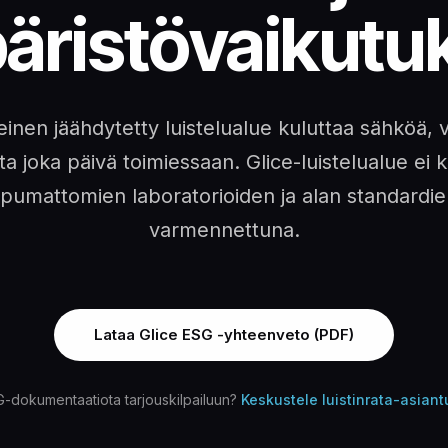
äristövaikutuk
einen jäähdytetty luistelualue kuluttaa sähköä, v
a joka päivä toimiessaan. Glice-luistelualue ei k
ppumattomien laboratorioiden ja alan standardi
varmennettuna.
Lataa Glice ESG -yhteenveto (PDF)
G-dokumentaatiota tarjouskilpailuun?
Keskustele luistinrata-asian